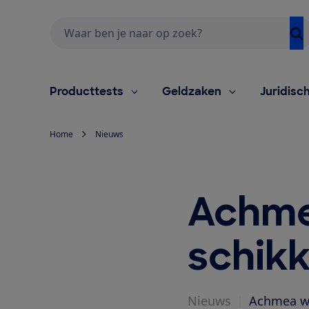
Zoeken
Producttests
Geldzaken
Juridisc
Home
Nieuws
Achmea
schik
Nieuws
|
Achmea wi