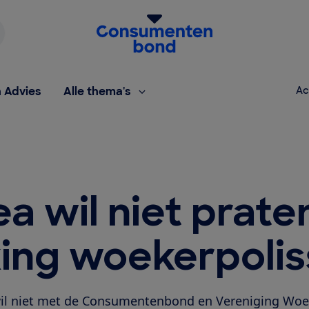
Homepage van de Consumentenbond
h Advies
Alle thema's
Ac
 wil niet prate
king woekerpoli
l niet met de Consumentenbond en Vereniging Woek