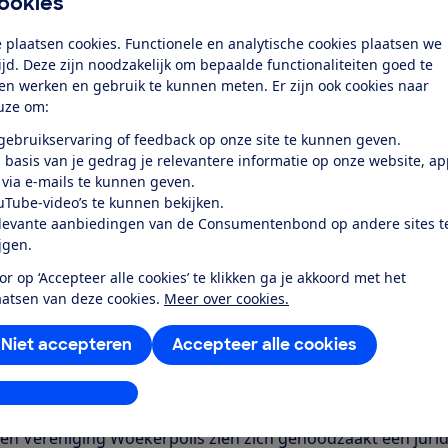
ookies
 plaatsen cookies. Functionele en analytische cookies plaatsen we
tijd. Deze zijn noodzakelijk om bepaalde functionaliteiten goed te
ten werken en gebruik te kunnen meten. Er zijn ook cookies naar
uze om:
 gebruikservaring of feedback op onze site te kunnen geven.
 basis van je gedrag je relevantere informatie op onze website, a
 via e-mails te kunnen geven.
uTube-video’s te kunnen bekijken.
levante aanbiedingen van de Consumentenbond op andere sites t
ijgen.
or op ‘Accepteer alle cookies’ te klikken ga je akkoord met het
geert op de sommatiebrief die het van Ab Flipse, voorzitt
aatsen van deze cookies.
Meer over cookies.
t Combée, directeur Consumentenbond op 12 november kre
eraar
opgeroepen om in overleg te treden
over de afhande
Niet accepteren
Accepteer alle cookies
ssen die het in het verleden verkocht aan zijn klanten. Ac
vidueel wil afhandelen. Dat leidde tot nu toe echter niet tot
stellingen aanpassen
 voor consumenten.
 Vereniging Woekerpolis zien zich genoodzaakt een jurid