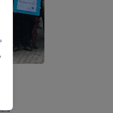
pp
e
er
eg.
ling
hmea
 een
ische