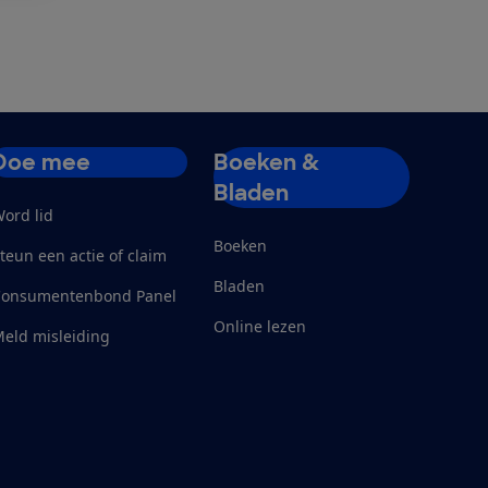
Doe mee
Boeken &
Bladen
ord lid
Boeken
teun een actie of claim
Bladen
Consumentenbond Panel
Online lezen
eld misleiding