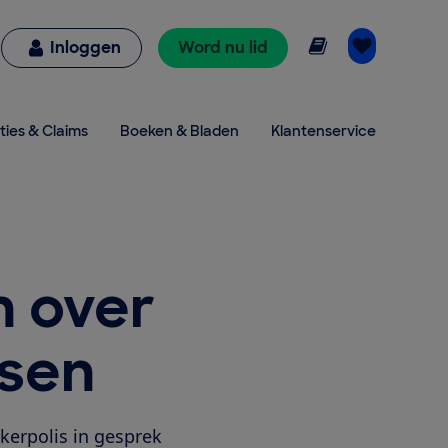
Online lezen
Inloggen
Word nu lid
ties & Claims
Boeken & Bladen
Klantenservice
n over
ssen
erpolis in gesprek