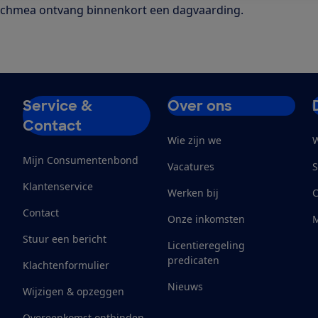
 Achmea ontvang binnenkort een dagvaarding.
Service &
Over ons
Contact
Wie zijn we
W
Mijn Consumentenbond
Vacatures
S
Klantenservice
Werken bij
Contact
Onze inkomsten
M
Stuur een bericht
Licentieregeling
predicaten
Klachtenformulier
Nieuws
Wijzigen & opzeggen
Overeenkomst ontbinden