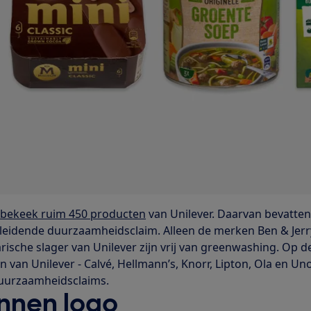
d
bekeek ruim 450 producten
van Unilever. Daarvan bevatten
sleidende duurzaamheidsclaim. Alleen de merken Ben & Jerry
rische slager van Unilever zijn vrij van greenwashing. Op d
van Unilever - Calvé, Hellmann’s, Knorr, Lipton, Ola en Uno
duurzaamheidsclaims.
nnen logo