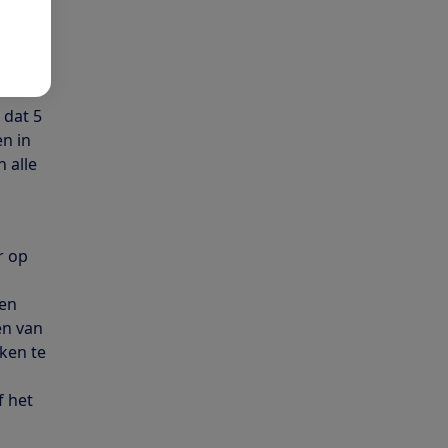
ites
aan
 dat 5
n in
 alle
r op
 en
en van
ken te
f het