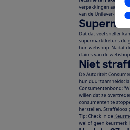
verpakkingen aan te p
van de Unilever-merken
In
Supermar
Dat dat veel sneller k
supermarktketens de g
hun webshop. Nadat de
claims van de websho
Niet stra
De Autoriteit Consume
hun duurzaamheidsclai
Consumentenbond: 'Wi
willen dat ze overtred
consumenten te stoppe
herstellen. Straffeloo
Tip: Check in de
Keurme
wel of geen keurmerk i