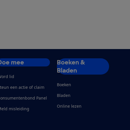
Doe mee
Boeken &
Bladen
ord lid
Boeken
teun een actie of claim
Bladen
Consumentenbond Panel
Online lezen
eld misleiding