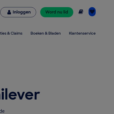
Online lezen
Inloggen
Word nu lid
ties & Claims
Boeken & Bladen
Klantenservice
ilever
nde