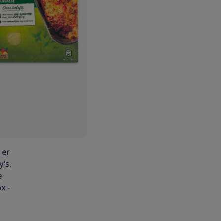
 er
’s,
e
x -