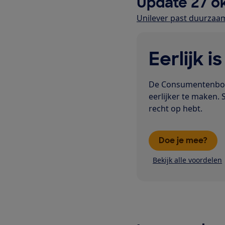
Update 27 o
Unilever past duurzaa
Eerlijk i
De Consumentenbond
eerlijker te maken. 
recht op hebt.
Doe je mee?
Bekijk alle voordelen