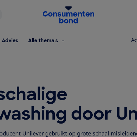
Homepage van de Consumentenbond
h Advies
Alle thema's
Ac
schalige
washing door Un
oducent Unilever gebruikt op grote schaal misleide