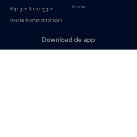
Nieuws
Wijzigen & opzeggen
Overeenkomst ontbinden
Download de app
Alles over de
Consumentenbond-
app
Cookiebeleid
Privacyvoorkeuren
Wijzigen & opzeggen
Toeg
12.901
consumenten
beoordelen de Consumentenbond
met gemiddeld een
8,4