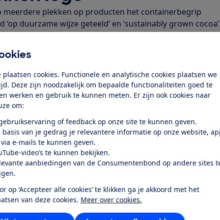
op meerdere plekken op producten het containerbegrip
d ‘op duurzame wijze geteeld’ en ‘sustainably grown cocoa’.
e algemeen is. Fabrikanten mogen dit soort claims alleen
uct aantoonbaar geen enkele negatieve invloed heeft. Dat i
ookies
ilever plakt zijn duurzaamheidsclaims ook nog vaak in een
oor een betrouwbare uitstraling. De Consumentenbond von
 plaatsen cookies. Functionele en analytische cookies plaatsen we
edrijfslogo’s op totaal 118 Unilever producten.
tijd. Deze zijn noodzakelijk om bepaalde functionaliteiten goed te
niet in beweging
ten werken en gebruik te kunnen meten. Er zijn ook cookies naar
uze om:
rak Unilever in mei 2024 al aan op de claims op Calvé Pi
 gebruikservaring of feedback op onze site te kunnen geven.
am geteelde pinda’s’) en Knorr Wereldgerechten (‘Duurzam
 basis van je gedrag je relevantere informatie op onze website, a
oduct is gemaakt met duurzaam geteelde ingrediënten’). Ma
 via e-mails te kunnen geven.
 claims op Calvé Pindakaas en Knorr zorgvuldig overwogen
uTube-video’s te kunnen bekijken.
et misleidend.
levante aanbiedingen van de Consumentenbond op andere sites t
j RCC
ijgen.
or op ‘Accepteer alle cookies’ te klikken ga je akkoord met het
ssie (RCC) gaf de Consumentenbond in september 2024 ge
aatsen van deze cookies.
Meer over cookies.
s. De RCC adviseerde Unilever om niet meer op die manier
 vervolgens doet Unilever er al bijna een jaar over om de