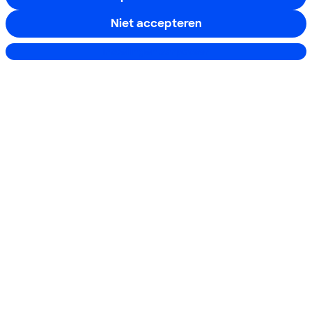
Boeken & Bladen
Niet accepteren
Instellingen aanpassen
Download de app
Alles over de
Consumentenbond-
app
Algemene Voorwaarden
Privacyverklaring
Cookiebeleid
Privacyvoorkeuren
Wijzigen & opzeggen
Toegankelijkheid
RSS-feed nieuws
Facebook
Twitter
Instagram
Youtube
LinkedIn
12.901
consumenten
beoordelen de Consumentenbond
met gemiddeld
een
8,4