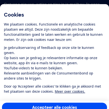
Ontvang nieuws, acties en tips in je mailbox. In onze
privacyverklaring
lees je hoe we omgaan met je
Cookies
persoonsgegevens en e-mails voor je personaliseren.
We plaatsen cookies. Functionele en analytische cookies
E-mailadres
plaatsen we altijd. Deze zijn noodzakelijk om bepaalde
functionaliteiten goed te laten werken en gebruik te kunnen
meten. Er zijn ook cookies naar keuze om:
Je gebruikservaring of feedback op onze site te kunnen
Ik meld me aan
geven.
Op basis van je gedrag je relevantere informatie op onze
website, app én via e-mails te kunnen geven.
YouTube-video’s te kunnen bekijken.
Service & Contact
Relevante aanbiedingen van de Consumentenbond op
andere sites te krijgen.
Over ons
Door op ‘Accepteer alle cookies’ te klikken ga je akkoord met
het plaatsen van deze cookies.
Meer over cookies.
Doe mee
Accepteer alle cookies