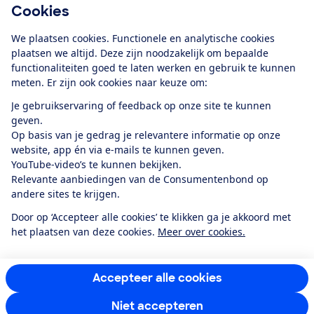
Cookies
Ontvang nieuws, acties en tips in je mailbox. In onze
privacyverklaring
lees je hoe we omgaan met je
We plaatsen cookies. Functionele en analytische cookies
plaatsen we altijd. Deze zijn noodzakelijk om bepaalde
persoonsgegevens en e-mails voor je personaliseren.
functionaliteiten goed te laten werken en gebruik te kunnen
E-mailadres
meten. Er zijn ook cookies naar keuze om:
Je gebruikservaring of feedback op onze site te kunnen
geven.
Op basis van je gedrag je relevantere informatie op onze
website, app én via e-mails te kunnen geven.
Ik meld me aan
YouTube-video’s te kunnen bekijken.
Relevante aanbiedingen van de Consumentenbond op
andere sites te krijgen.
Service & Contact
Door op ‘Accepteer alle cookies’ te klikken ga je akkoord met
het plaatsen van deze cookies.
Meer over cookies.
Over ons
Accepteer alle cookies
Doe mee
Niet accepteren