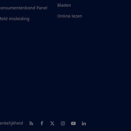
Bladen
Consumentenbond Panel
Online lezen
eld misleiding
RSS-feed nieuws
Facebook
Twitter
Instagram
Youtube
LinkedIn
ankelijkheid