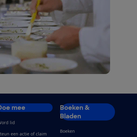
Doe mee
Boeken &
Bladen
ord lid
Boeken
teun een actie of claim