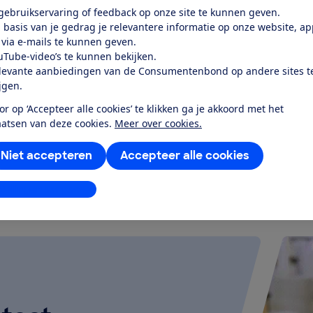
Prijs
 gebruikservaring of feedback op onze site te kunnen geven.
€ 750,-
 basis van je gedrag je relevantere informatie op onze website, a
 via e-mails te kunnen geven.
Soort
uTube-video’s te kunnen bekijken.
d
Vrijstaand
levante aanbiedingen van de Consumentenbond op andere sites t
ijgen.
or op ‘Accepteer alle cookies’ te klikken ga je akkoord met het
aatsen van deze cookies.
Meer over cookies.
k alle geteste producten
Niet accepteren
Accepteer alle cookies
stellingen aanpassen