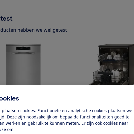
test
ducten hebben we wel getest
ookies
Siemens
 plaatsen cookies. Functionele en analytische cookies plaatsen we
ZM
SN23EC22AE
tijd. Deze zijn noodzakelijk om bepaalde functionaliteiten goed te
k test
Bekijk test
ten werken en gebruik te kunnen meten. Er zijn ook cookies naar
uze om: