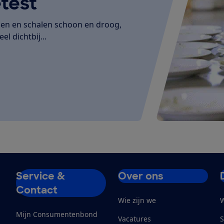
test
den en schalen schoon en droog,
el dichtbij...
Service &
Over ons
Contact
Wie zijn we
W
Mijn Consumentenbond
Vacatures
S