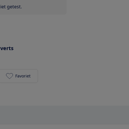
et getest.
uverts
Favoriet
AEG F88082M0P toevoegen aan je favorieten