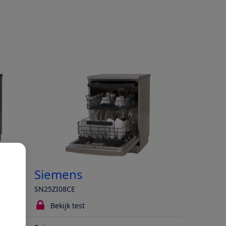
Siemens
SN25ZI08CE
Bekijk test