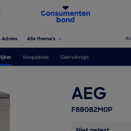
Homepage van de Consumentenbond
h Advies
Alle thema's
Ac
ijker
Koopadvies
Gebruikstips
AEG
F88082M0P
Niet getest