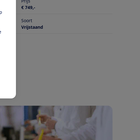
Prijs
€ 749,-
pp
Soort
Vrijstaand
e