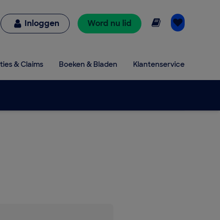
Online lezen
Inloggen
Word nu lid
ties & Claims
Boeken & Bladen
Klantenservice