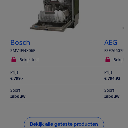
Bosch
AEG
SMV4ENX06E
FSE76607P
Bekijk test
Bekijk t
Prijs
Prijs
€ 799,-
€ 794,93
Soort
Soort
Inbouw
Inbouw
Bekijk alle geteste producten