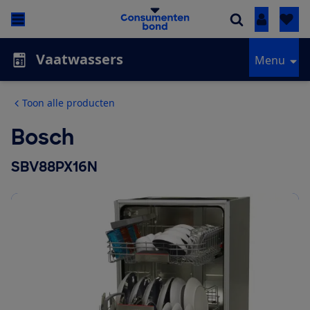
Inloggen
Vaatwassers
Menu
Toon alle producten
Bosch
SBV88PX16N