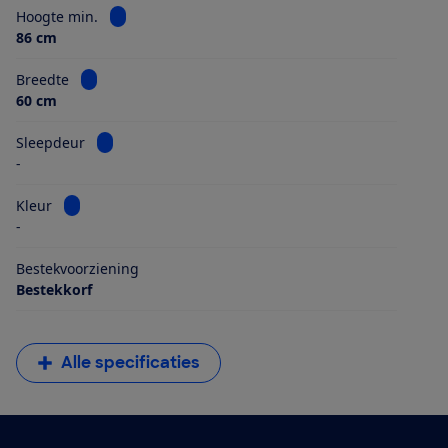
Bekijk informatie voor Hoogte min.
Hoogte min.
86 cm
Bekijk informatie voor Breedte
Breedte
60 cm
Bekijk informatie voor Sleepdeur
Sleepdeur
-
Bekijk informatie voor Kleur
Kleur
-
Bestekvoorziening
Bestekkorf
Alle specificaties