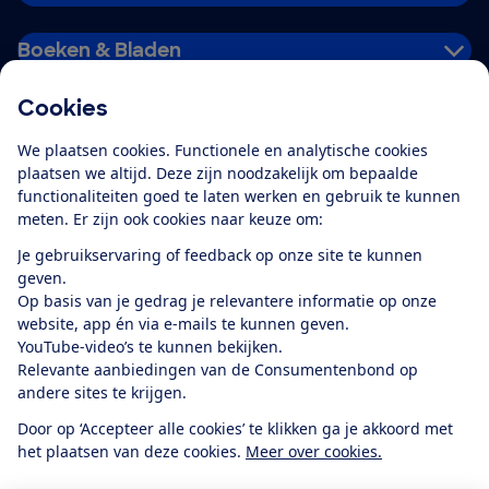
Boeken & Bladen
Cookies
Download de app
We plaatsen cookies. Functionele en analytische cookies
plaatsen we altijd. Deze zijn noodzakelijk om bepaalde
functionaliteiten goed te laten werken en gebruik te kunnen
meten. Er zijn ook cookies naar keuze om:
Alles over de
Consumentenbond-
Je gebruikservaring of feedback op onze site te kunnen
app
geven.
Op basis van je gedrag je relevantere informatie op onze
website, app én via e-mails te kunnen geven.
Algemene Voorwaarden
Privacyverklaring
YouTube-video’s te kunnen bekijken.
Cookiebeleid
Privacyvoorkeuren
Wijzigen & opzeggen
Relevante aanbiedingen van de Consumentenbond op
Toegankelijkheid
andere sites te krijgen.
RSS-feed nieuws
Facebook
Twitter
Instagram
Youtube
LinkedIn
Door op ‘Accepteer alle cookies’ te klikken ga je akkoord met
het plaatsen van deze cookies.
Meer over cookies.
12.901
consumenten
beoordelen de Consumentenbond
met gemiddeld
een
8,4