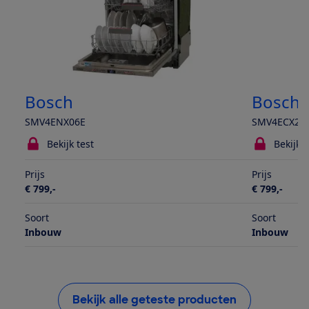
Bosch
Bosch
SMV4ENX06E
SMV4ECX27
Bekijk test
Bekijk t
Prijs
Prijs
€ 799,-
€ 799,-
Soort
Soort
Inbouw
Inbouw
Bekijk alle geteste producten