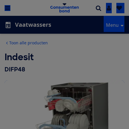
Inloggen
Vaatwassers
Menu
Toon alle producten
Indesit
DIFP48