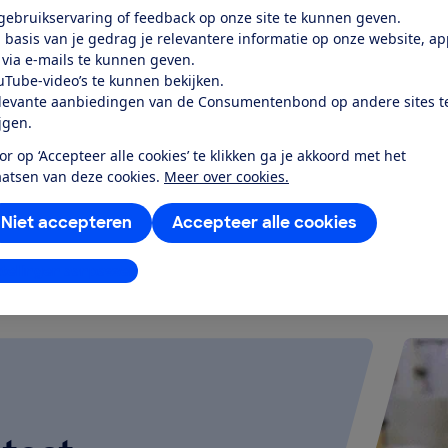
Prijs
 gebruikservaring of feedback op onze site te kunnen geven.
€ 794,93
 basis van je gedrag je relevantere informatie op onze website, a
 via e-mails te kunnen geven.
Soort
uTube-video’s te kunnen bekijken.
Inbouw
levante aanbiedingen van de Consumentenbond op andere sites t
ijgen.
or op ‘Accepteer alle cookies’ te klikken ga je akkoord met het
aatsen van deze cookies.
Meer over cookies.
k alle geteste producten
Niet accepteren
Accepteer alle cookies
stellingen aanpassen