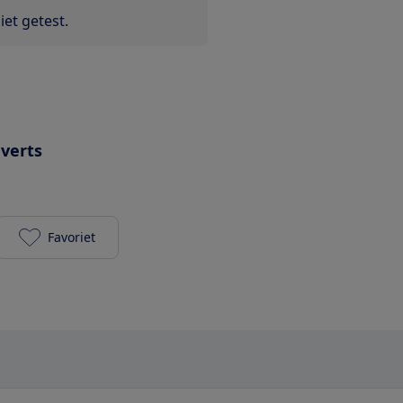
et getest.
uverts
Favoriet
Miele G 6360 SC Vi toevoegen aan je favorieten