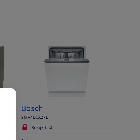
Bosch
SMV4ECX27E
Bekijk test