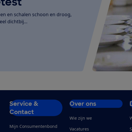
test
den en schalen schoon en droog,
el dichtbij...
Service &
Over ons
Contact
Wie zijn we
W
Mijn Consumentenbond
Vacatures
S