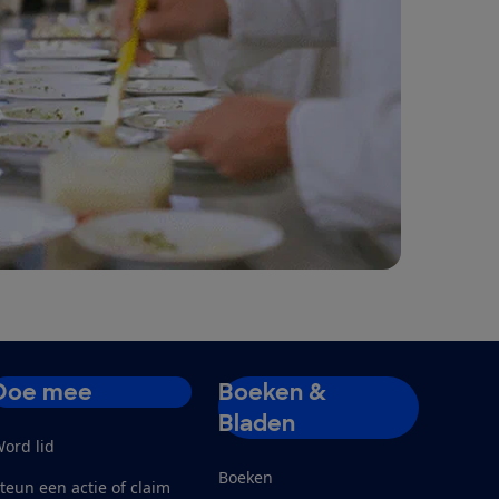
Doe mee
Boeken &
Bladen
ord lid
Boeken
teun een actie of claim