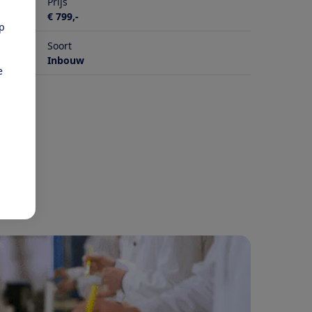
Prijs
€ 799,-
pp
Soort
Inbouw
e