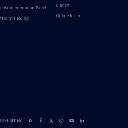
Bladen
Consumentenbond Panel
Online lezen
eld misleiding
RSS-feed nieuws
Facebook
Twitter
Instagram
Youtube
LinkedIn
ankelijkheid