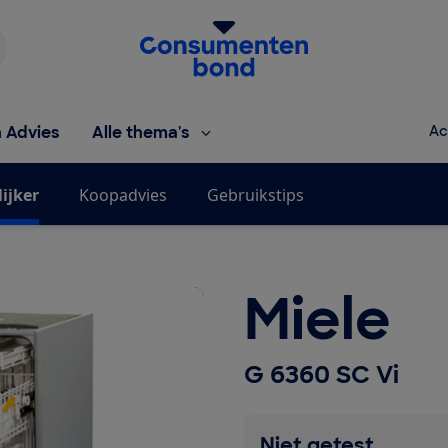
Homepage van de Consumentenbond
h Advies
Alle thema's
Ac
ijker
Koopadvies
Gebruikstips
Miele
G 6360 SC Vi
Niet getest