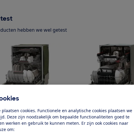
test
ducten hebben we wel getest
ookies
h
AEG
 plaatsen cookies. Functionele en analytische cookies plaatsen we
06E
FSE76607P
tijd. Deze zijn noodzakelijk om bepaalde functionaliteiten goed te
k test
Bekijk test
ten werken en gebruik te kunnen meten. Er zijn ook cookies naar
uze om: