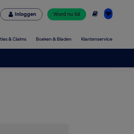
Online lezen
Inloggen
Word nu lid
ties & Claims
Boeken & Bladen
Klantenservice