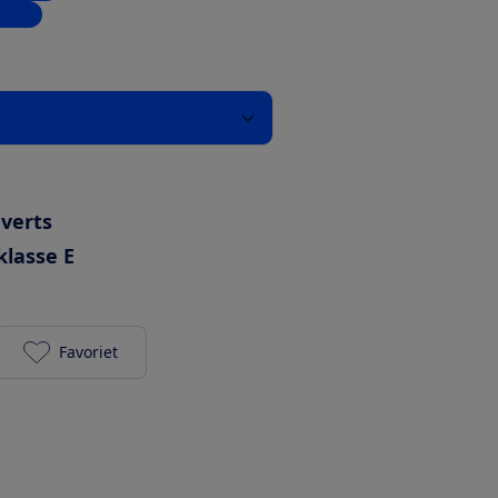
inkel
uverts
klasse E
Favoriet
Sharp QWNA1BF47EWEU toevoegen aan je favorie