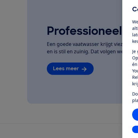
C
We
Professioneel ge
al
la
ke
Een goede vaatwasser krijgt vieze bor
en is stil en zuinig. Dat volgen we van he
Je
Op
én
Lees meer
Yo
Re
kr
Do
pl
In