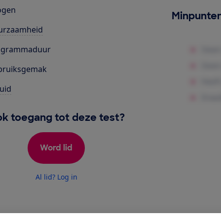
ogen
Minpunte
urzaamheid
ogrammaduur
bruiksgemak
uid
k toegang tot deze test?
Word lid
Al lid? Log in