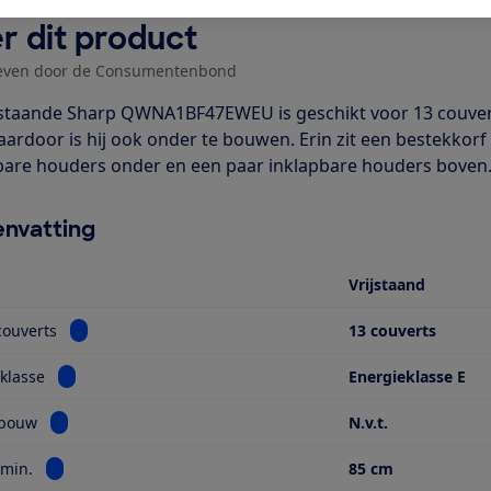
r dit product
even door de Consumentenbond
jstaande Sharp QWNA1BF47EWEU is geschikt voor 13 couvert
aardoor is hij ook onder te bouwen. Erin zit een bestekkorf 
bare houders onder en een paar inklapbare houders boven. Er 
nvatting
Vrijstaand
Bekijk informatie voor Aantal couverts
couverts
13 couverts
Bekijk informatie voor Energieklasse
klasse
Energieklasse E
Bekijk informatie voor Type inbouw
nbouw
N.v.t.
Bekijk informatie voor Hoogte min.
 min.
85 cm