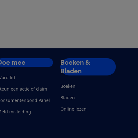
Doe mee
Boeken &
Bladen
ord lid
Boeken
teun een actie of claim
Bladen
Consumentenbond Panel
Online lezen
eld misleiding