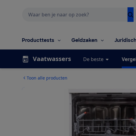
Zoeken
Producttests
Geldzaken
Juridisc
Vaatwassers
De beste
Vergel
Toon alle producten