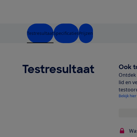
Testresultaat
Specificaties
Prijzen
Testresultaat
Ook t
Ontdek 
lid en v
testoor
Bekijk hier
Wa