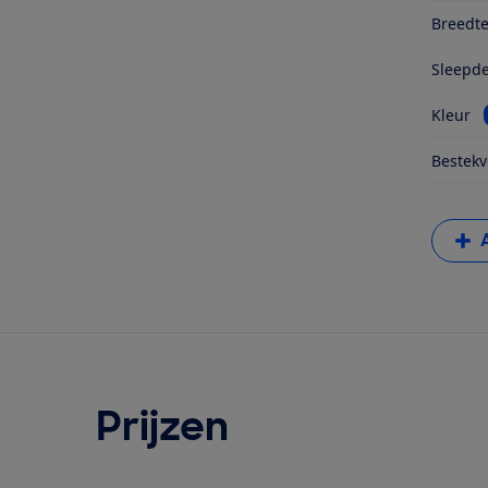
Breedt
Sleepd
Kleur
Bestekv
Prijzen