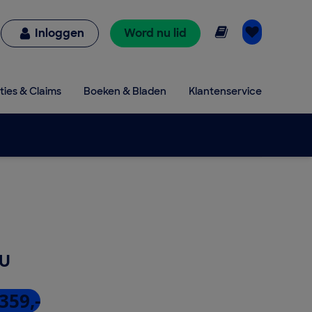
Online lezen
Inloggen
Word nu lid
ties & Claims
Boeken & Bladen
Klantenservice
U
359,-