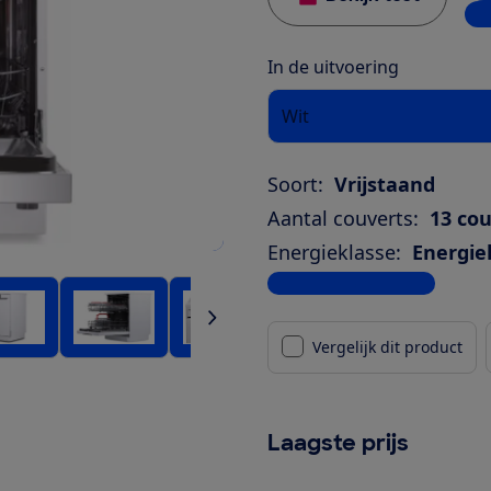
1 w
In de uitvoering
Wit
Soort:
Vrijstaand
Aantal couverts:
13 co
Energieklasse:
Energie
Bekijk alle specificaties
Vergelijk dit product
Laagste prijs