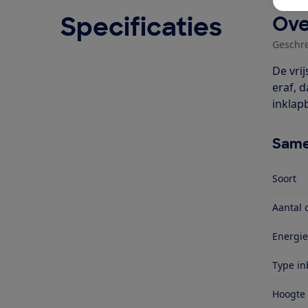
Specificaties
Ove
Geschr
De vri
eraf, d
inklap
Same
Soort
Aantal 
Energie
Type i
Hoogte