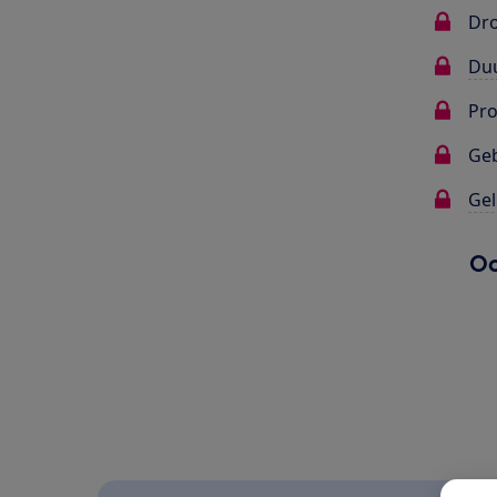
Dr
Du
Pr
Ge
Gel
Oo