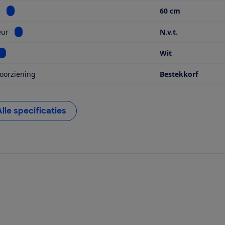
Bekijk informatie voor Breedte
e
60 cm
Bekijk informatie voor Sleepdeur
eur
N.v.t.
Bekijk informatie voor Kleur
Wit
oorziening
Bestekkorf
Alle specificaties