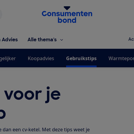
Homepage van de Consumentenbond
h Advies
Alle thema's
Ac
gelijker
Koopadvies
Gebruikstips
Warmtepom
 voor je
p
dan een cv-ketel. Met deze tips weet je