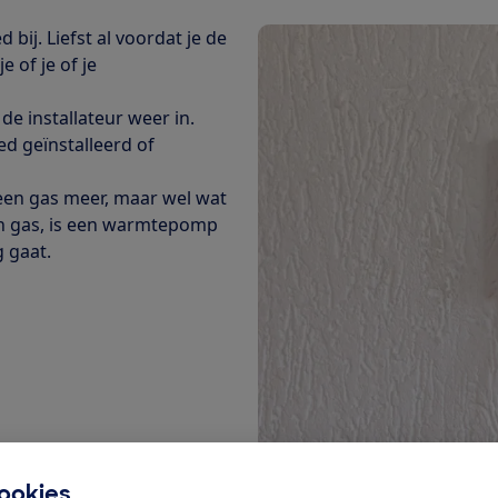
bij. Liefst al voordat je de
 of je of je
de installateur weer in.
d geïnstalleerd of
en gas meer, maar wel wat
n gas, is een warmtepomp
g gaat.
ookies