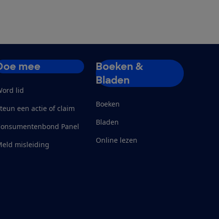
Doe mee
Boeken &
Bladen
ord lid
Boeken
teun een actie of claim
Bladen
Consumentenbond Panel
Online lezen
eld misleiding