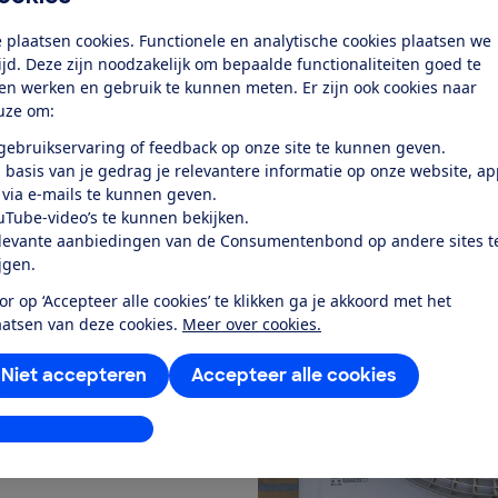
 plaatsen cookies. Functionele en analytische cookies plaatsen we
tijd. Deze zijn noodzakelijk om bepaalde functionaliteiten goed te
 onderhoud
ten werken en gebruik te kunnen meten. Er zijn ook cookies naar
uze om:
 gebruikservaring of feedback op onze site te kunnen geven.
ingewikkeld en hoeft
 basis van je gedrag je relevantere informatie op onze website, a
vaar voor koolmonoxide, er
 via e-mails te kunnen geven.
 om en er verslijten veel
uTube-video’s te kunnen bekijken.
levante aanbiedingen van de Consumentenbond op andere sites t
ijgen.
even checkt. Ziet het
og goed? Zie je of hoor je
or op ‘Accepteer alle cookies’ te klikken ga je akkoord met het
lossen.
aatsen van deze cookies.
Meer over cookies.
p moet eens per 3 jaar
Niet accepteren
Accepteer alle cookies
rmtepomp is het verstandig
2 jaar. Dat kun je het best
stellingen aanpassen
sbedrijf. Het koudemiddel