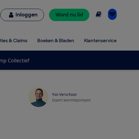
Online lezen
Inloggen
Word nu lid
ties & Claims
Boeken & Bladen
Klantenservice
p Collectief
Yvo Verschoor
Expert warmtepompen