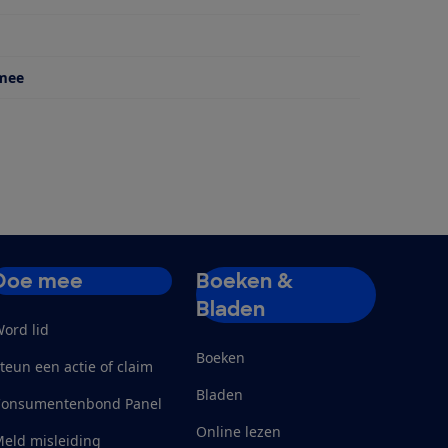
 mee
Doe mee
Boeken &
Bladen
ord lid
Boeken
teun een actie of claim
Bladen
Consumentenbond Panel
Online lezen
eld misleiding