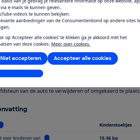
 basis van je gedrag je relevantere informatie op onze website, a
 via e-mails te kunnen geven.
uTube-video’s te kunnen bekijken.
levante aanbiedingen van de Consumentenbond op andere sites t
ijgen.
or op ‘Accepteer alle cookies’ te klikken ga je akkoord met het
aatsen van deze cookies.
Meer over cookies.
r dit product
even door de Consumentenbond
Niet accepteren
Accepteer alle cookies
utostoeltje dat geschikt is voor kinderen van ongeveer 4 ja
stellingen aanpassen
t zitje wordt vastgezet met een 3-puntsgordel en heeft ook 
ngse stabiliteit en voorkomt dat het zitje kantelt in bochte
fdsteun van de auto te verwijderen of omgekeerd te plaats
nvatting
Bekijk informatie voor Soort
Kinderstoeltjes
Bekijk informatie voor Geschikt voor kinderen
t voor kinderen van
15-36 kg