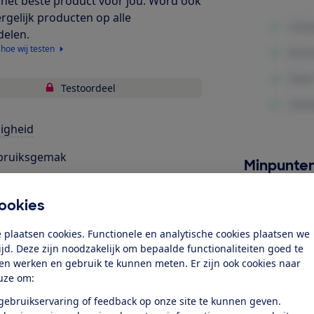
het beste product voor jou. Word ook
ergelijk producten op alle
delen.
 hoe wij testen
Testoordeel
ligheid
bruiksgemak
Minpunte
gonomie
ookies
k toegang tot deze test?
 plaatsen cookies. Functionele en analytische cookies plaatsen we
tijd. Deze zijn noodzakelijk om bepaalde functionaliteiten goed te
ten werken en gebruik te kunnen meten. Er zijn ook cookies naar
Word lid
uze om:
 gebruikservaring of feedback op onze site te kunnen geven.
Al lid? Log in