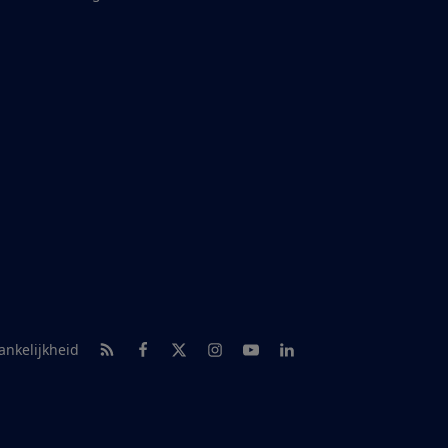
RSS-feed nieuws
Facebook
Twitter
Instagram
Youtube
LinkedIn
ankelijkheid