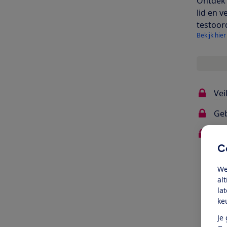
Ontdek 
lid en v
testoor
Bekijk hier
Vei
Ge
Er
C
Oo
We
al
la
ke
Je