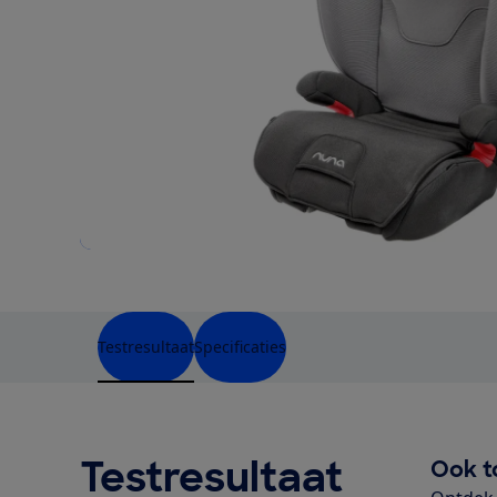
Testresultaat
Specificaties
Testresultaat
Ook t