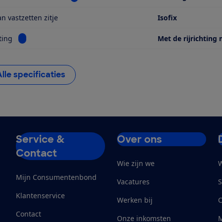
n vastzetten zitje
Isofix
Bekijk informatie voor Kijkrichting
ting
Met de rijrichting
Alle specificaties
Service &
Over ons
Contact
Wie zijn we
W
Mijn Consumentenbond
Vacatures
S
Klantenservice
Werken bij
Contact
Onze inkomsten
M