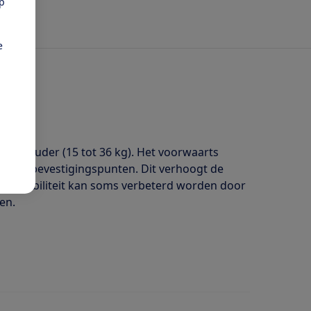
pp
e
ar en ouder (15 tot 36 kg). Het voorwaarts
Isofix-bevestigingspunten. Dit verhoogt de
n. De stabiliteit kan soms verbeterd worden door
en.
 van