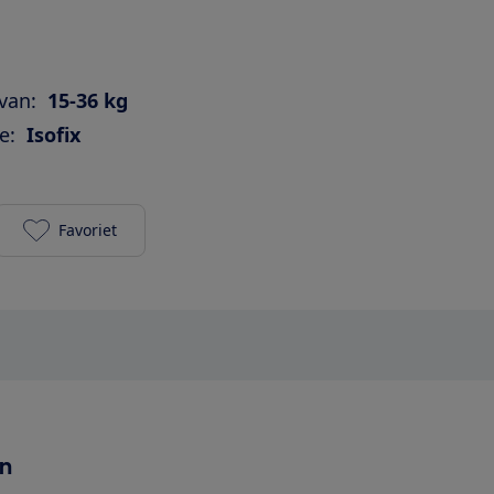
van:
15-36 kg
e:
Isofix
Favoriet
Nuna Aace toevoegen aan je favorieten
en