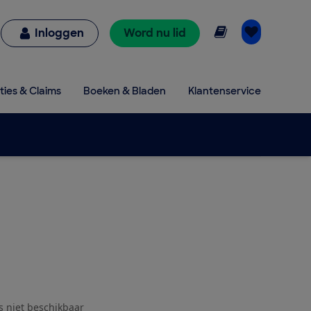
Online lezen
Inloggen
Word nu lid
ties & Claims
Boeken & Bladen
Klantenservice
js niet beschikbaar