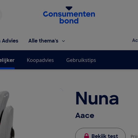
Homepage van de Consumentenbond
h Advies
Alle thema's
Ac
elijker
Koopadvies
Gebruikstips
Nuna
Aace
Bekijk test
Pri