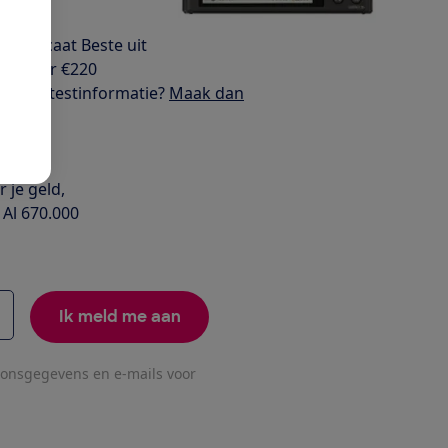
 predicaat Beste uit
ed, maar €220
al deze testinformatie?
Maak dan
 je geld,
 Al 670.000
Ik meld me aan
oonsgegevens en e-mails voor