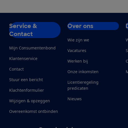
Service &
Over ons
Contact
Wie zijn we
W
Mijn Consumentenbond
Vacatures
S
Klantenservice
Werken bij
Contact
Onze inkomsten
M
Stuur een bericht
Licentieregeling
predicaten
Klachtenformulier
Nieuws
Wijzigen & opzeggen
Overeenkomst ontbinden