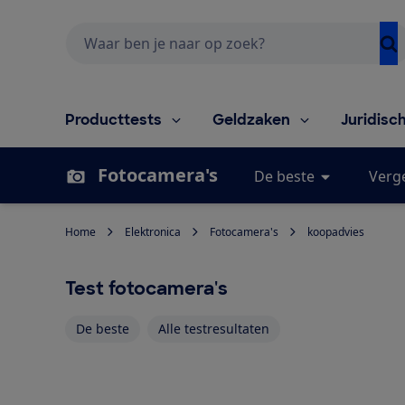
Zoeken
Producttests
Geldzaken
Juridisc
Fotocamera's
De beste
Verge
Home
Elektronica
Fotocamera's
koopadvies
Test fotocamera's
De beste
Alle testresultaten