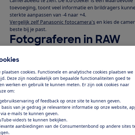
camerabeeld te zien. De lcd-zoeker is een waardevolle
toevoeging, toont veel informatie en brildragers kunn
sterkte aanpassen van -4 naar +4.
Vergelijk zelf Panasonic fotocamera's
en kies de camer
beste bij je past.
Fotograferen in RAW
Verder kun je fotograferen in het onbewerkte RAW-formaa
'ontwikkelen' tot jpeg-foto. Daarmee is de camera er
ookies
travelzoom-camera. Hij is ook uitgerust met extra funct
draaipanorama-functie, gps die de locaties vastlegt van 
 plaatsen cookies. Functionele en analytische cookies plaatsen we
tijd. Deze zijn noodzakelijk om bepaalde functionaliteiten goed te
beeldstabilisatie en multifunctionele lensring.
ten werken en gebruik te kunnen meten. Er zijn ook cookies naar
uze om:
Ook te koop als TZ61
 gebruikservaring of feedback op onze site te kunnen geven.
De TZ60 is de opvolger van de TZ40 uit 2013. Ook die c
 basis van je gedrag je relevantere informatie op onze website, a
het predicaat Beste uit de test, maar werd later ingeh
 via e-mails te kunnen geven.
uTube-video’s te kunnen bekijken.
camera's. Nu zijn er opnieuw hogere testresultaten g
levante aanbiedingen van de Consumentenbond op andere sites t
in andere landen verkocht als de TZ61. Dat is exact de
ijgen.