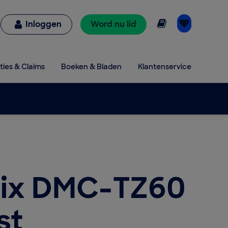
Online lezen
Inloggen
Word nu lid
ties & Claims
Boeken & Bladen
Klantenservice
mix DMC-TZ60
st