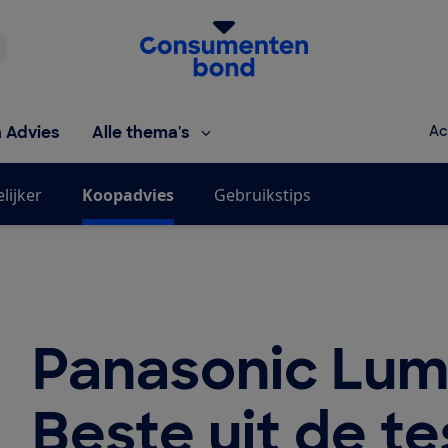
Homepage van de Consumentenbond
h Advies
Alle thema's
Ac
lijker
Koopadvies
Gebruikstips
Panasonic Lu
Beste uit de te