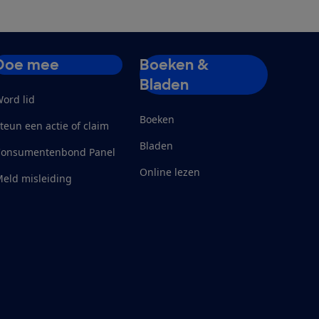
Doe mee
Boeken &
Bladen
ord lid
Boeken
teun een actie of claim
Bladen
Consumentenbond Panel
Online lezen
eld misleiding