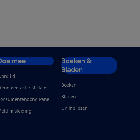
Doe mee
Boeken &
Bladen
ord lid
Boeken
teun een actie of claim
Bladen
Consumentenbond Panel
Online lezen
eld misleiding