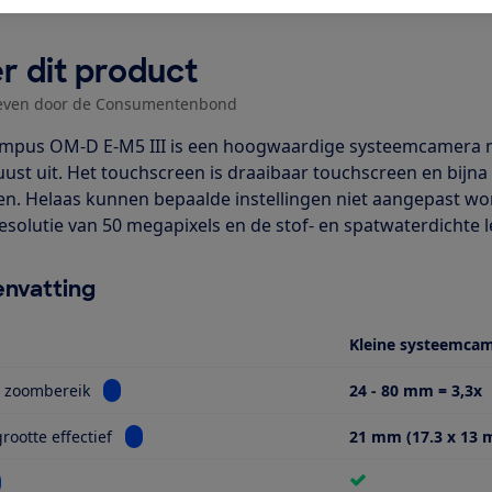
r dit product
even door de Consumentenbond
mpus OM-D E-M5 III is een hoogwaardige systeemcamera me
uust uit. Het touchscreen is draaibaar touchscreen en bijna
en. Helaas kunnen bepaalde instellingen niet aangepast wo
esolutie van 50 megapixels en de stof- en spatwaterdichte l
nvatting
Kleine systeemca
Bekijk informatie voor Optisch zoombereik
h zoombereik
24 - 80 mm = 3,3x
Bekijk informatie voor Sensorgrootte effectief
rootte effectief
21 mm (17.3 x 13 m
kijk informatie voor Wifi