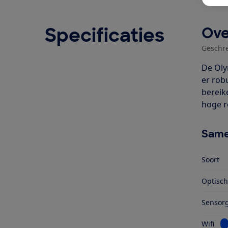
Specificaties
Ove
Geschr
De Oly
er rob
bereik
hoge r
Same
Soort
Optisc
Sensorg
Be
Wifi