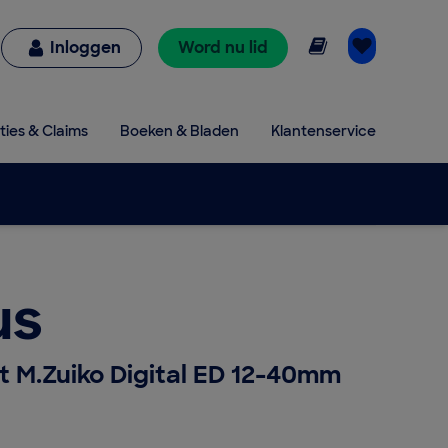
Online lezen
Inloggen
Word nu lid
ties & Claims
Boeken & Bladen
Klantenservice
us
t M.Zuiko Digital ED 12-40mm