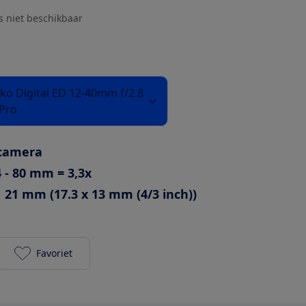
js niet beschikbaar
ko Digital ED 12-40mm f/2.8
Pro
mcamera
 - 80 mm = 3,3x
21 mm (17.3 x 13 mm (4/3 inch))
Favoriet
Olympus OM-D E-M5 III met M.Zuiko Digital ED 12-