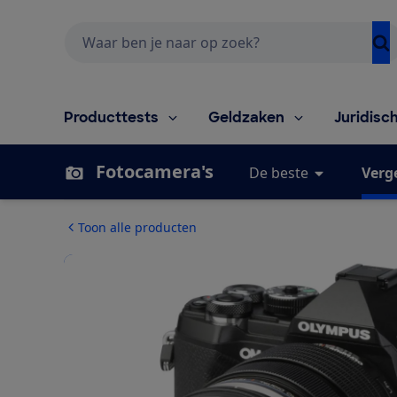
Zoeken
Producttests
Geldzaken
Juridisc
Fotocamera's
De beste
Verge
Toon alle producten