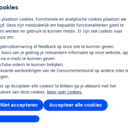
olutie en scherpte
ookies
lheid
 plaatsen cookies. Functionele en analytische cookies plaatsen we
tijd. Deze zijn noodzakelijk om bepaalde functionaliteiten goed te
iening
ten werken en gebruik te kunnen meten. Er zijn ook cookies naar
uze om:
erm en zoeker
 gebruikservaring of feedback op onze site te kunnen geven.
tser
 basis van je gedrag je relevantere informatie op onze website, a
 via e-mails te kunnen geven.
uTube-video’s te kunnen bekijken.
k toegang tot deze test?
levante aanbiedingen van de Consumentenbond op andere sites t
ijgen.
Word lid
or op ‘Accepteer alle cookies’ te klikken ga je akkoord met het
aatsen van deze cookies.
Meer over cookies.
Al lid? Log in
Niet accepteren
Accepteer alle cookies
stellingen aanpassen