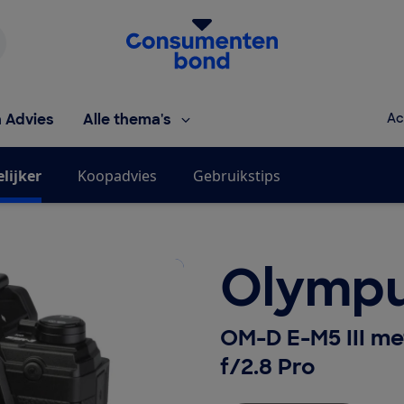
Homepage van de Consumentenbond
h Advies
Alle thema's
Ac
lijker
Koopadvies
Gebruikstips
Olymp
OM-D E-M5 III me
f/2.8 Pro