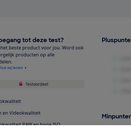
oegang tot deze test?
Pluspunt
het beste product voor jou. Word ook
ergelijk producten op alle
delen.
 hoe wij testen
Testoordeel
okwaliteit
m en Videokwaliteit
Minpunte
okwaliteit RAW en hoge ISO