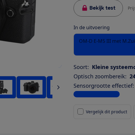
Bekijk test
Pri
In de uitvoering
OM-D E-M5 III met M.Zui
Soort:
Kleine systee
Optisch zoombereik:
24
Sensorgrootte effectief:
Bekijk alle specificaties
Vergelijk dit product