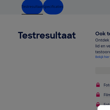
Testresultaat
Specificaties
Testresultaat
Ook t
Ontdek 
lid en v
testoor
Bekijk hier
Fot
Fil
Fot