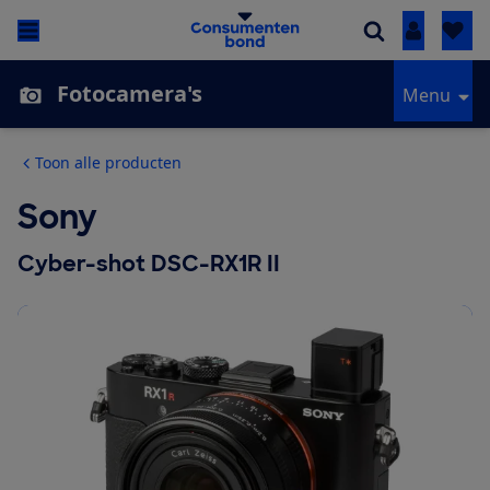
Inloggen
Fotocamera's
Menu
Toon alle producten
Sony
Cyber-shot DSC-RX1R II