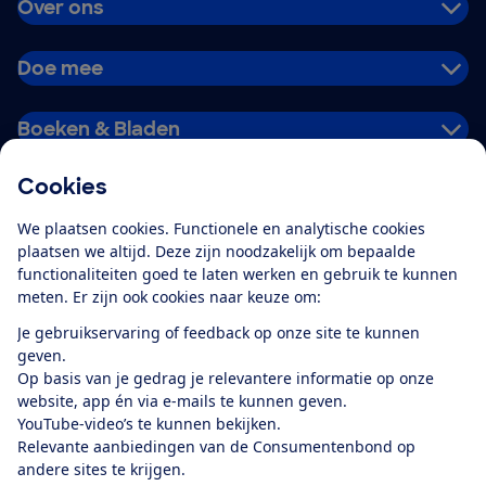
Over ons
Doe mee
Boeken & Bladen
Cookies
Download de app
We plaatsen cookies. Functionele en analytische cookies
plaatsen we altijd. Deze zijn noodzakelijk om bepaalde
functionaliteiten goed te laten werken en gebruik te kunnen
meten. Er zijn ook cookies naar keuze om:
Alles over de
Consumentenbond-
Je gebruikservaring of feedback op onze site te kunnen
app
geven.
Op basis van je gedrag je relevantere informatie op onze
website, app én via e-mails te kunnen geven.
Algemene Voorwaarden
Privacyverklaring
YouTube-video’s te kunnen bekijken.
Cookiebeleid
Privacyvoorkeuren
Wijzigen & opzeggen
Relevante aanbiedingen van de Consumentenbond op
Toegankelijkheid
andere sites te krijgen.