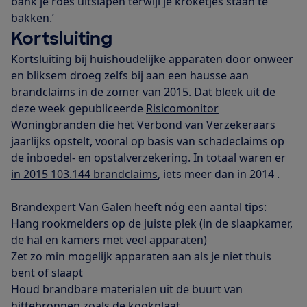
bank je roes uitslapen terwijl je kroketjes staan te
bakken.’
Kortsluiting
Kortsluiting bij huishoudelijke apparaten door onweer
en bliksem droeg zelfs bij aan een hausse aan
brandclaims in de zomer van 2015. Dat bleek uit de
deze week gepubliceerde
Risicomonitor
Woningbranden
die het Verbond van Verzekeraars
jaarlijks opstelt, vooral op basis van schadeclaims op
de inboedel- en opstalverzekering. In totaal waren er
in 2015 103.144 brandclaims
, iets meer dan in 2014 .
Brandexpert Van Galen heeft nóg een aantal tips:
Hang rookmelders op de juiste plek (in de slaapkamer,
de hal en kamers met veel apparaten)
Zet zo min mogelijk apparaten aan als je niet thuis
bent of slaapt
Houd brandbare materialen uit de buurt van
hittebronnen zoals de kookplaat