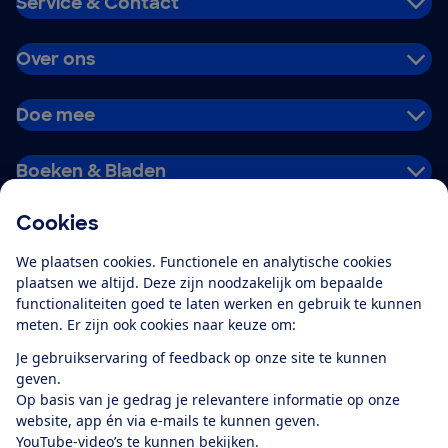
Service & Contact
Over ons
Doe mee
Boeken & Bladen
Cookies
Download de app
We plaatsen cookies. Functionele en analytische cookies
plaatsen we altijd. Deze zijn noodzakelijk om bepaalde
functionaliteiten goed te laten werken en gebruik te kunnen
meten. Er zijn ook cookies naar keuze om:
Alles over de
Consumentenbond-
Je gebruikservaring of feedback op onze site te kunnen
app
geven.
Op basis van je gedrag je relevantere informatie op onze
website, app én via e-mails te kunnen geven.
Algemene Voorwaarden
Privacyverklaring
YouTube-video’s te kunnen bekijken.
Cookiebeleid
Privacyvoorkeuren
Wijzigen & opzeggen