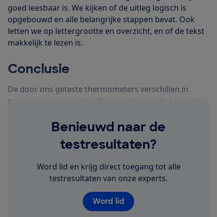
goed leesbaar is. We kijken of de uitleg logisch is
opgebouwd en alle belangrijke stappen bevat. Ook
letten we op lettergrootte en overzicht, en of de tekst
makkelijk te lezen is.
Conclusie
De door ons geteste thermometers verschillen in
nauwkeurigheid, herhaalbaarheid en snelheid van de
temperatuurmeting.
Benieuwd naar de
Vooral bij de infrarood- of oorthermometers valt op
dat het starten van een meting niet altijd eenvoudig is.
testresultaten?
De meeste thermometers zijn stevig en kunnen tegen
een stootje, maar er zijn ook enkele die de valtest niet
Word lid en krijg direct toegang tot alle
goed doorstaan.
testresultaten van onze experts.
Kortom met behulp van onze test kies je de juiste
Word lid
thermometer die het beste bij je past.