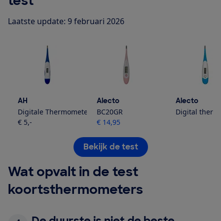
test
Laatste update: 9 februari 2026
AH
Alecto
Alecto
Digitale Thermometer MT-219
BC20GR
Digital ther
€ 5,-
€ 14,95
Bekijk de test
Wat opvalt in de test
koortsthermometers
De duurste is niet de beste