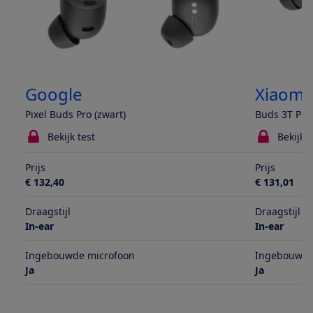
Google
Xiaomi
Pixel Buds Pro (zwart)
Buds 3T Pro
Bekijk test
Bekijk t
Prijs
Prijs
€ 132,40
€ 131,01
Draagstijl
Draagstijl
In-ear
In-ear
Ingebouwde microfoon
Ingebouwde
Ja
Ja