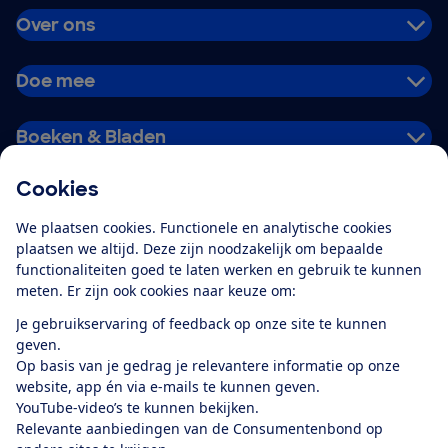
Over ons
Doe mee
Boeken & Bladen
Cookies
Download de app
We plaatsen cookies. Functionele en analytische cookies
plaatsen we altijd. Deze zijn noodzakelijk om bepaalde
functionaliteiten goed te laten werken en gebruik te kunnen
meten. Er zijn ook cookies naar keuze om:
Alles over de
Consumentenbond-
Je gebruikservaring of feedback op onze site te kunnen
app
geven.
Op basis van je gedrag je relevantere informatie op onze
website, app én via e-mails te kunnen geven.
Algemene Voorwaarden
Privacyverklaring
YouTube-video’s te kunnen bekijken.
Cookiebeleid
Privacyvoorkeuren
Wijzigen & opzeggen
Relevante aanbiedingen van de Consumentenbond op
Toegankelijkheid