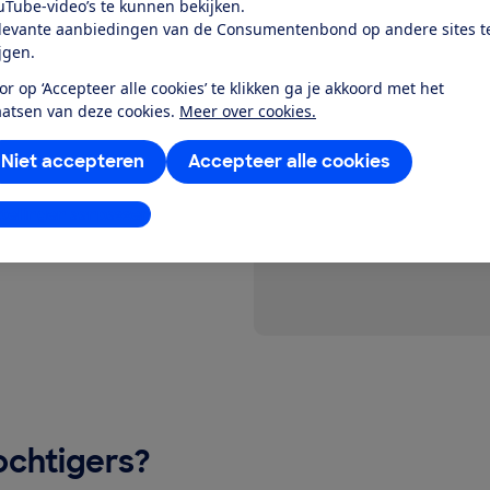
uTube-video’s te kunnen bekijken.
vierkante meter een
levante aanbiedingen van de Consumentenbond op andere sites t
 zeggen ze hoeveel liter
ijgen.
or op ‘Accepteer alle cookies’ te klikken ga je akkoord met het
 wanneer de water absorptie
aatsen van deze cookies.
Meer over cookies.
 een luchtvochtigheid van
Niet accepteren
Accepteer alle cookies
stellingen aanpassen
vochtigers?