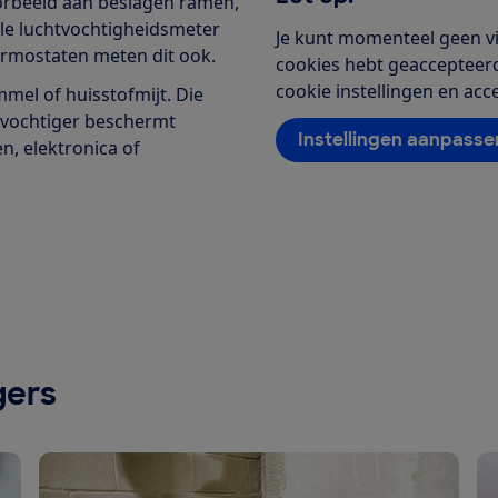
oorbeeld aan beslagen ramen,
le luchtvochtigheidsmeter
Je kunt momenteel geen vi
ermostaten meten dit ook.
cookies hebt geaccepteerd.
cookie instellingen en ac
mel of huisstofmijt. Die
tvochtiger beschermt
Instellingen aanpasse
en, elektronica of
gers