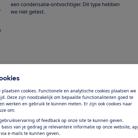
een condensatie-ontvochtiger. Dit type hebben
f
we niet getest.
n
ookies
 plaatsen cookies. Functionele en analytische cookies plaatsen we
dig?
tijd. Deze zijn noodzakelijk om bepaalde functionaliteiten goed te
ten werken en gebruik te kunnen meten. Er zijn ook cookies naar
uze om:
 de situatie waarin je hem
 gebruikservaring of feedback op onze site te kunnen geven.
ratuur en luchtvochtigheid.
 basis van je gedrag je relevantere informatie op onze website, a
 via e-mails te kunnen geven.