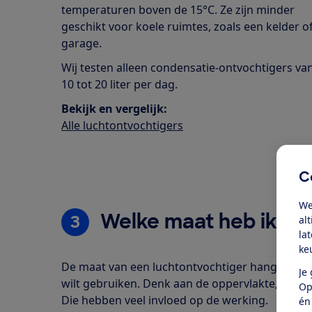
temperaturen boven de 15°C. Ze zijn minder
geschikt voor koele ruimtes, zoals een kelder o
garage.
Wij testen alleen condensatie-ontvochtigers va
10 tot 20 liter per dag.
Bekijk en vergelijk:
Alle luchtontvochtigers
C
We
Welke maat heb ik no
3
al
la
ke
De maat van een luchtontvochtiger hangt af van
Je
wilt gebruiken. Denk aan de oppervlakte, tempe
Op
Die hebben veel invloed op de werking.
én