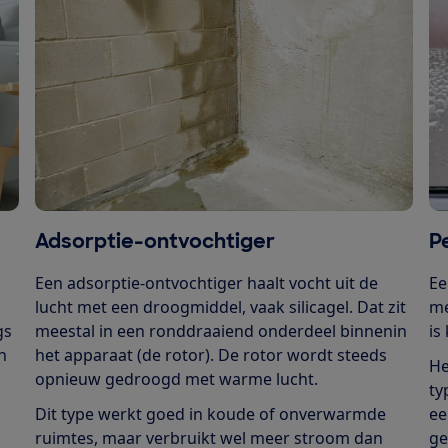
Adsorptie-ontvochtiger
P
Een adsorptie-ontvochtiger haalt vocht uit de
Ee
lucht met een droogmiddel, vaak silicagel. Dat zit
me
gs
meestal in een ronddraaiend onderdeel binnenin
is 
n
het apparaat (de rotor). De rotor wordt steeds
He
opnieuw gedroogd met warme lucht.
ty
Dit type werkt goed in koude of onverwarmde
ee
ruimtes, maar verbruikt wel meer stroom dan
ge