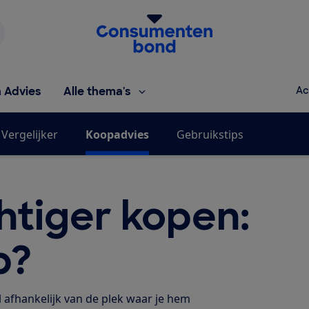
Homepage van de Consumentenbond
h Advies
Alle thema's
Ac
Vergelijker
Koopadvies
Gebruikstips
htiger kopen:
p?
l afhankelijk van de plek waar je hem