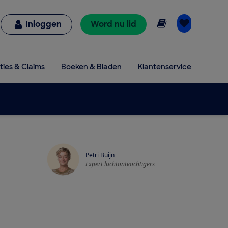
Online lezen
Inloggen
Word nu lid
ties & Claims
Boeken & Bladen
Klantenservice
Petri Buijn
Expert luchtontvochtigers