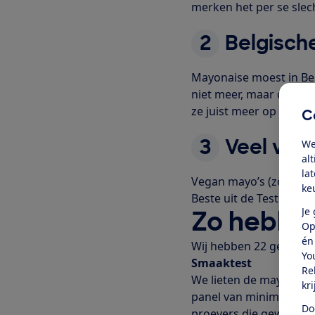
merken het per se slec
2
Belgische
Mayonaise moest in Bel
niet meer, maar de mee
ze juist meer op gewo
C
3
Veel vers
We
al
la
Vegan mayo’s (zonder 
ke
Beste uit de Test comb
Je
Zo hebben
Op
én
Wij hebben 22 gewone, 
Yo
Smaaktest
Re
We lieten de mayonaise
kr
panel van minimaal 60 
Do
proevers die gewend zi