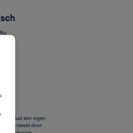
isch
 Nu
 lijken
. De
 zout.
pp
delen:
e
vegan) had een eigen
rd beoordeeld door
n willekeurige