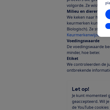
pl
volgorde. Ze wisten du
Milieu en dierenwelzi
We keken naar het soo
keurmerken kunnen alle
In
Biologisch). Ze stellen
Keurmerkenwijzer
van 
Voedingswaarde
De voedingswaarde beo
minder, hoe beter.
Etiket
We controleerden de ju
ontbrekende informatie
Let op!
Je kunt momenteel g
geaccepteerd. Wil je
de YouTube cookies