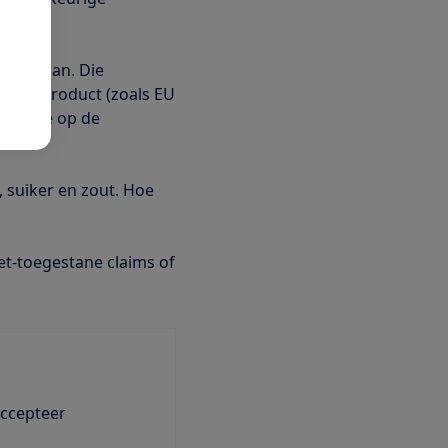
en staan. Die
 hele product (zoals EU
erden we op de
 suiker en zout. Hoe
et-toegestane claims of
accepteer