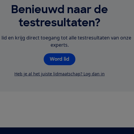
Benieuwd naar de
rk.
testresultaten?
lid en krijg direct toegang tot alle testresultaten van onze
experts.
Word lid
Heb je al het juiste lidmaatschap? Log dan in