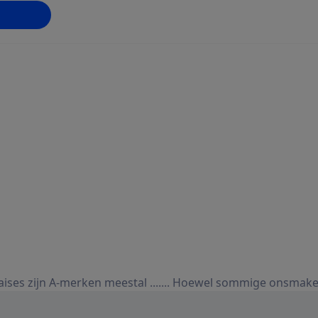
npassen
e
es zijn A-merken meestal ....... Hoewel sommige onsmakel
ook weer niet slecht. Zo zijn er ook minder goede huismerke
wel de beste als de lekkerste. Hij heeft daarnaast ook een