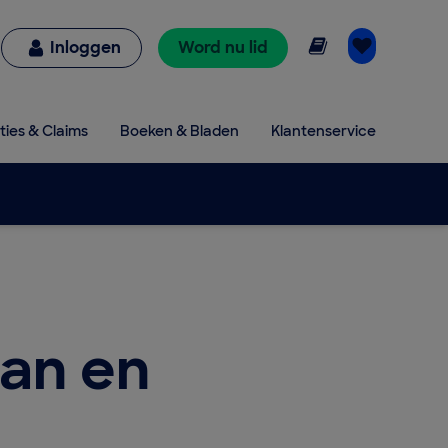
Online lezen
Inloggen
Word nu lid
ties & Claims
Boeken & Bladen
Klantenservice
an en