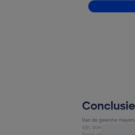
Instellingen aa
Conclusi
Van de gewone mayonais
zijn, doen andere het 
Beste uit de Test is zo