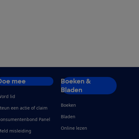
Doe mee
Boeken &
Bladen
ord lid
Boeken
teun een actie of claim
Bladen
Consumentenbond Panel
Online lezen
eld misleiding