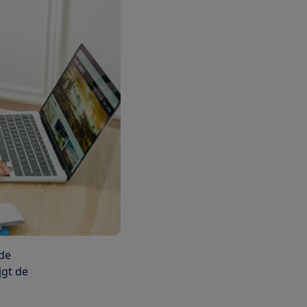
 de
jgt de