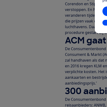
pl
Corendon en Stip Reizen
verstoppen. En Prijsvr
veranderen tijdens he
die prijzen vaak ook no
In
luchthavens. Daarom i
procedure gestart bij
ACM gaat 
De Consumentenbond he
Consument & Markt (ACM
zal handhaven als dat n
en 2016 kregen KLM en
verplichte kosten. Het i
aankaarten en bestrij
aanbiedingsprijs.’
300 aanbi
De Consumentenbond co
reisaanbieders: ANWB, 