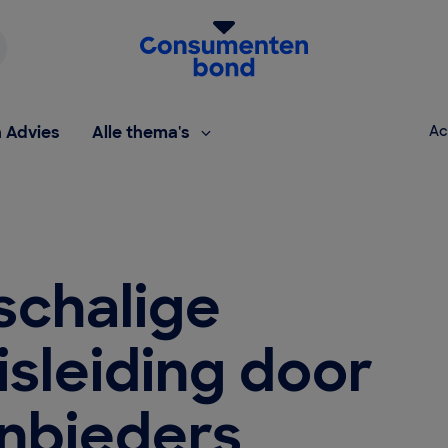
Homepage van de Consumentenbond
h Advies
Alle thema's
Ac
schalige
isleiding door
anbieders