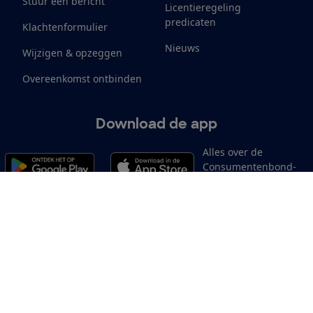
Stuur een bericht
Licentieregeling
predicaten
Klachtenformulier
Nieuws
Wijzigen & opzeggen
Overeenkomst ontbinden
Download de app
Alles over de
Consumentenbond-
app
Cookiebeleid
Privacyvoorkeuren
Wijzigen & opzeggen
Toeg
12.901
consumenten
beoordelen de Consumentenbond
met gemiddeld een
8,4