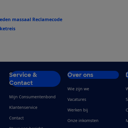
reden massaal Reclamecode
ketreis
Service &
Over ons
Contact
Wie zijn we
W
Mijn Consumentenbond
Vacatures
S
Klantenservice
Werken bij
Contact
Onze inkomsten
M