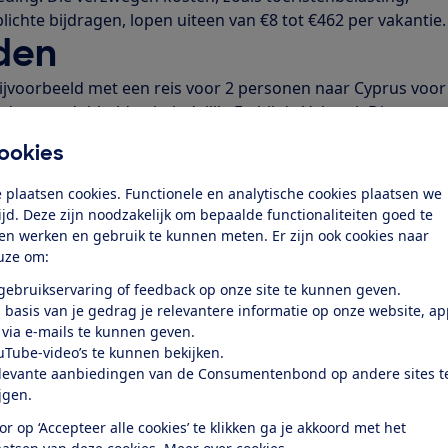
ichte bijdragen, lopen uiteen van €8 tot €462 per vakantie
den
ijvoorbeeld met een reis voor 2 personen naar Cyprus voor
edrag verdubbelde uiteindelijk. En bij de VakantieDiscounte
eissom van een reis naar Ibiza voor 2 personen tijdens het
ookies
3520. Stip Reizen bood zelfs een Fly & Drive Andalusië aan,
e bijbehorende huurauto in de aanbiedingsprijs op te nem
 plaatsen cookies. Functionele en analytische cookies plaatsen we
nd en misleidend
tijd. Deze zijn noodzakelijk om bepaalde functionaliteiten goed te
ten werken en gebruik te kunnen meten. Er zijn ook cookies naar
teur Consumentenbond: ‘Het is frustrerend als de prijs van 
uze om:
tap van het boekingsproces stijgt. En het is misleidend, wan
 gebruikservaring of feedback op onze site te kunnen geven.
en hierdoor goedkoper dan ze eigenlijk zijn. Terwijl de reg
 basis van je gedrag je relevantere informatie op onze website, a
is moet te boeken zijn voor de geadverteerde prijs, alle
 via e-mails te kunnen geven.
eten in de prijs zitten en variabele kosten moeten er direc
uTube-video’s te kunnen bekijken.
dat de reisbranche zich nog steeds niet aan deze regels houd
levante aanbiedingen van de Consumentenbond op andere sites t
bij RCC
ijgen.
or op ‘Accepteer alle cookies’ te klikken ga je akkoord met het
s erkennen de onderzoeksresultaten en beloven beterschap