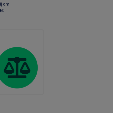
ij om
r,