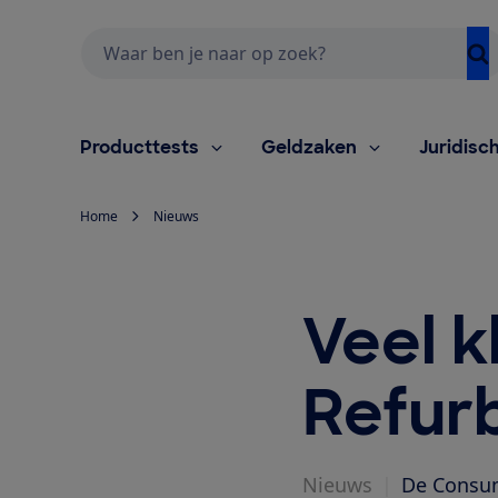
Zoeken
Producttests
Geldzaken
Juridisc
Home
Nieuws
Veel k
Refurb
Nieuws
|
De Consum