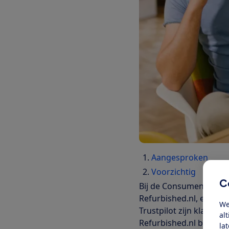
Aangesproken
Voorzichtig
C
Bij de Consumentenbon
Refurbished.nl, een we
We
Trustpilot zijn klanten 
al
Refurbished.nl beoordee
la