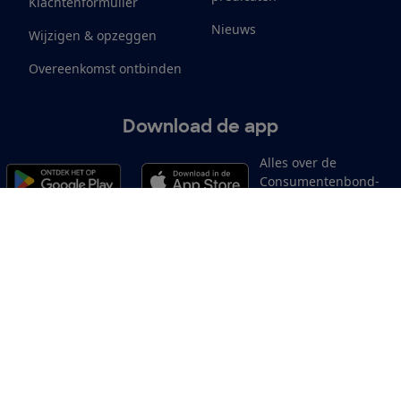
Klachtenformulier
Nieuws
Wijzigen & opzeggen
Overeenkomst ontbinden
Download de app
Alles over de
Consumentenbond-
app
Cookiebeleid
Privacyvoorkeuren
Wijzigen & opzeggen
Toeg
12.901
consumenten
beoordelen de Consumentenbond
met gemiddeld een
8,4