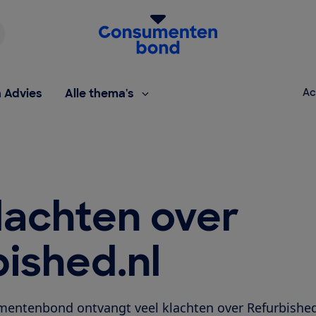
Homepage van de Consumentenbond
h Advies
Alle thema's
Ac
lachten over
ished.nl
entenbond ontvangt veel klachten over Refurbished