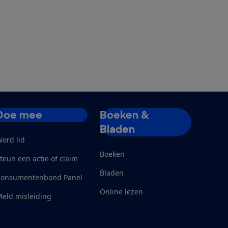
Doe mee
Boeken &
Bladen
ord lid
Boeken
teun een actie of claim
Bladen
Consumentenbond Panel
Online lezen
eld misleiding