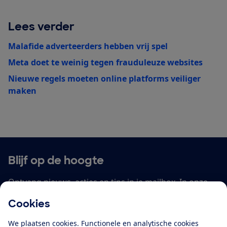
Lees verder
Malafide adverteerders hebben vrij spel
Meta doet te weinig tegen frauduleuze websites
Nieuwe regels moeten online platforms veiliger
maken
Blijf op de hoogte
Ontvang nieuws, acties en tips in je mailbox. In onze
privacyverklaring
lees je hoe we omgaan met je
Cookies
persoonsgegevens en e-mails voor je personaliseren.
We plaatsen cookies. Functionele en analytische cookies
E-mailadres