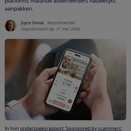
platforms malafide adverteerders nauwelijks
aanpakken.
Joyce Donat
Woordvoerder
Gepubliceerd op:
21 mei 2026
In hun
onderzoeksrapport 'Sponsored by scammers'