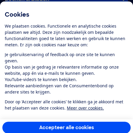
Cookies
Download de app
We plaatsen cookies. Functionele en analytische cookies
plaatsen we altijd. Deze zijn noodzakelijk om bepaalde
functionaliteiten goed te laten werken en gebruik te kunnen
meten. Er zijn ook cookies naar keuze om:
Alles over de
Consumentenbond-
Je gebruikservaring of feedback op onze site te kunnen
app
geven.
Op basis van je gedrag je relevantere informatie op onze
website, app én via e-mails te kunnen geven.
Algemene Voorwaarden
Privacyverklaring
YouTube-video’s te kunnen bekijken.
Cookiebeleid
Privacyvoorkeuren
Wijzigen & opzeggen
Relevante aanbiedingen van de Consumentenbond op
Toegankelijkheid
andere sites te krijgen.
RSS-feed nieuws
Facebook
Twitter
Instagram
Youtube
LinkedIn
Door op ‘Accepteer alle cookies’ te klikken ga je akkoord met
het plaatsen van deze cookies.
Meer over cookies.
12.901
consumenten
beoordelen de Consumentenbond
met gemiddeld
een
8,4
Accepteer alle cookies