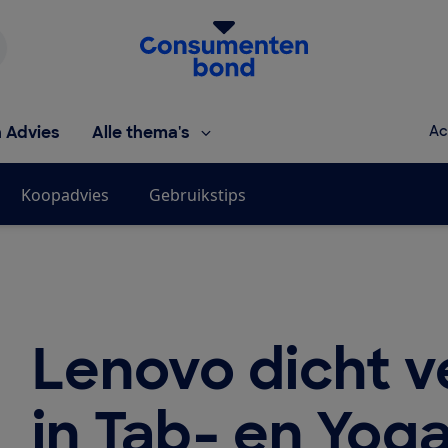
Homepage van de Consumentenbond
h Advies
Alle thema's
Ac
Koopadvies
Gebruikstips
Lenovo dicht v
in Tab- en Yog