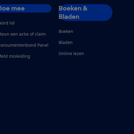
Doe mee
Boeken &
Bladen
ord lid
Boeken
teun een actie of claim
Bladen
Consumentenbond Panel
Online lezen
eld misleiding