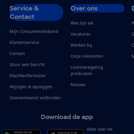
Service &
Over ons
Contact
Wie zijn we
W
Mijn Consumentenbond
Vacatures
S
Klantenservice
Werken bij
Contact
Onze inkomsten
M
Stuur een bericht
Licentieregeling
predicaten
Klachtenformulier
Nieuws
Wijzigen & opzeggen
Overeenkomst ontbinden
Download de app
Alles over de