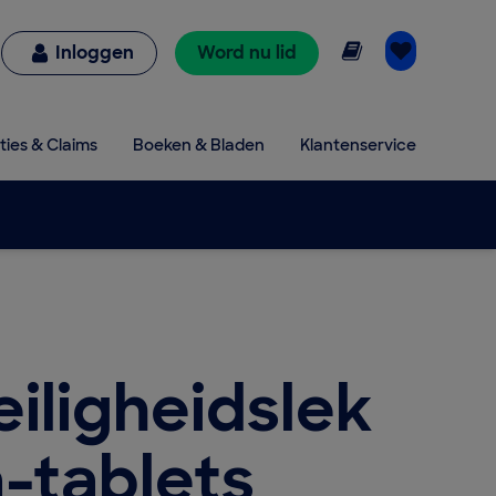
Online lezen
Inloggen
Word nu lid
ties & Claims
Boeken & Bladen
Klantenservice
eiligheidslek
a-tablets