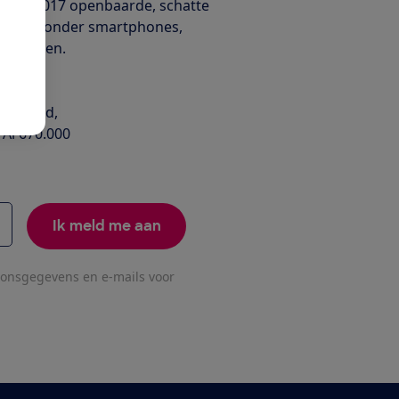
ek
in 2017 openbaarde, schatte
pen, waaronder smartphones,
-apparaten.
 je geld,
 Al 670.000
Ik meld me aan
oonsgegevens en e-mails voor