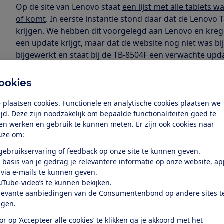
Op de site van Lenovo staat
een lijst met alle tablets 
of komt
. In eerste instantie stond daar dat de Lenovo
krijgen. We hebben dit voorgelegd aan Lenovo en kregen
een update krijgt, maar dat de website nog niet was bi
bijgewerkt en staat bij de TB-8504F een verwachte upd
Check jouw tablet
ookies
Heb je een van de andere tablets in de lijst? Controleer
nieuwste versie en installeer eventueel de update. Dat d
 plaatsen cookies. Functionele en analytische cookies plaatsen we
Over deze tablet > Systeem update.
tijd. Deze zijn noodzakelijk om bepaalde functionaliteiten goed te
Update (oktober 2020)
ten werken en gebruik te kunnen meten. Er zijn ook cookies naar
Als je toestel minimaal de Android beveiligingsversie v
uze om:
loop je geen risico. Dat check je zo: ga naar Instellinge
 gebruikservaring of feedback op onze site te kunnen geven.
versie > Niveau Android Beveiligingspatch. De iPad is v
 basis van je gedrag je relevantere informatie op onze website, a
vatbaar voor BlueBorne.
 via e-mails te kunnen geven.
Wat is het BlueBorne-l
uTube-video’s te kunnen bekijken.
levante aanbiedingen van de Consumentenbond op andere sites t
Met het
BlueBorne-lek
kunnen kwaadwillenden via blue
ijgen.
mogelijk zelfs overnemen, zonder dat je daar erg in he
or op ‘Accepteer alle cookies’ te klikken ga je akkoord met het