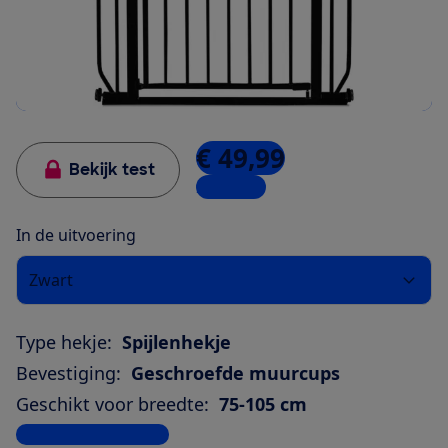
€ 49,99
Bekijk test
2 winkels
In de uitvoering
Zwart
Type hekje:
Spijlenhekje
Bevestiging:
Geschroefde muurcups
Geschikt voor breedte:
75-105 cm
Bekijk alle specificaties