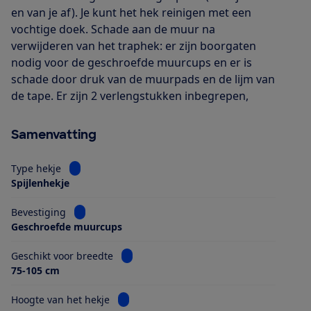
en van je af). Je kunt het hek reinigen met een
vochtige doek. Schade aan de muur na
verwijderen van het traphek: er zijn boorgaten
nodig voor de geschroefde muurcups en er is
schade door druk van de muurpads en de lijm van
de tape. Er zijn 2 verlengstukken inbegrepen,
Samenvatting
Bekijk informatie voor Type hekje
Type hekje
Spijlenhekje
Bekijk informatie voor Bevestiging
Bevestiging
Geschroefde muurcups
Bekijk informatie voor Geschikt voor bre
Geschikt voor breedte
75-105 cm
Bekijk informatie voor Hoogte van het hek
Hoogte van het hekje