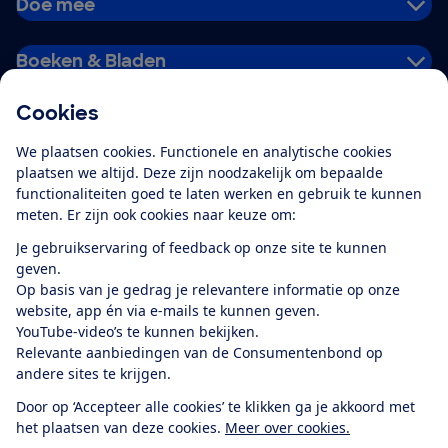
Doe mee
Boeken & Bladen
Cookies
Download de app
We plaatsen cookies. Functionele en analytische cookies
plaatsen we altijd. Deze zijn noodzakelijk om bepaalde
functionaliteiten goed te laten werken en gebruik te kunnen
meten. Er zijn ook cookies naar keuze om:
Alles over de
Consumentenbond-
Je gebruikservaring of feedback op onze site te kunnen
app
geven.
Op basis van je gedrag je relevantere informatie op onze
website, app én via e-mails te kunnen geven.
Algemene Voorwaarden
Privacyverklaring
YouTube-video’s te kunnen bekijken.
Cookiebeleid
Privacyvoorkeuren
Wijzigen & opzeggen
Relevante aanbiedingen van de Consumentenbond op
Toegankelijkheid
andere sites te krijgen.
RSS-feed nieuws
Facebook
Twitter
Instagram
Youtube
LinkedIn
Door op ‘Accepteer alle cookies’ te klikken ga je akkoord met
het plaatsen van deze cookies.
Meer over cookies.
12.901
consumenten
beoordelen de Consumentenbond
met gemiddeld