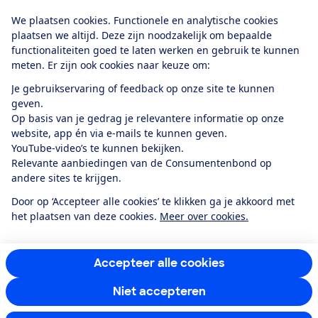
Download de app
We plaatsen cookies. Functionele en analytische cookies
plaatsen we altijd. Deze zijn noodzakelijk om bepaalde
functionaliteiten goed te laten werken en gebruik te kunnen
meten. Er zijn ook cookies naar keuze om:
Alles over de
Consumentenbond-
Je gebruikservaring of feedback op onze site te kunnen
app
geven.
Op basis van je gedrag je relevantere informatie op onze
website, app én via e-mails te kunnen geven.
Algemene Voorwaarden
Privacyverklaring
YouTube-video’s te kunnen bekijken.
Cookiebeleid
Privacyvoorkeuren
Wijzigen & opzeggen
Relevante aanbiedingen van de Consumentenbond op
Toegankelijkheid
andere sites te krijgen.
RSS-feed nieuws
Facebook
Twitter
Instagram
Youtube
LinkedIn
Door op ‘Accepteer alle cookies’ te klikken ga je akkoord met
het plaatsen van deze cookies.
Meer over cookies.
12.901
consumenten
beoordelen de Consumentenbond
met gemiddeld
een
8,4
Accepteer alle cookies
Niet accepteren