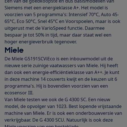
Een van de goedkoopste en dus basismodellen van
Siemens met een energieklasse A+. Het model is
voorzien van 5 programma's: Intensief 70°C, Auto 45-
65°C, Eco 50°C, Snel 45°C en Voorspoelen, maar is ook
uitgerust met de VarioSpeed functie. Daarmee
bespaar je tot 50% in tijd, maar daar staat wel een
hoger energieverbruik tegenover.
Miele
De Miele G5191SCViEco is een inbouwmodel uit de
nieuwe serie zuinige vaatwassers van Miele. Hij heeft
dan ook een energie-efficiëntieklasse van A++. Je kunt
in deze machine 14 couverts kwijt en de keuzen uit 6
programma's. Hij is bovendien voorzien van een
ecosensor III.
Van Miele testen we ook de G 4300 SC. Een nieuw
model, de opvolger van 1023. Best lopende vrijstaande
machine van Miele. Er is ook een onderbouwversie van
verkrijgbaar. De G 4300 SCU. Natuurlijk is ook deze
Miele voorzien van een besteklade.