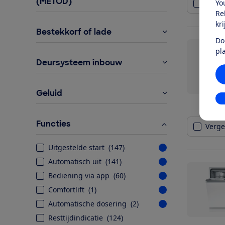
(METOD)
Yo
Vergel
Re
kr
Bestekkorf of lade
Do
pl
Deursysteem inbouw
Geluid
In
Functies
Vergel
Uitgestelde start
(
147
)
Automatisch uit
(
141
)
Bediening via app
(
60
)
Comfortlift
(
1
)
Automatische dosering
(
2
)
Resttijdindicatie
(
124
)