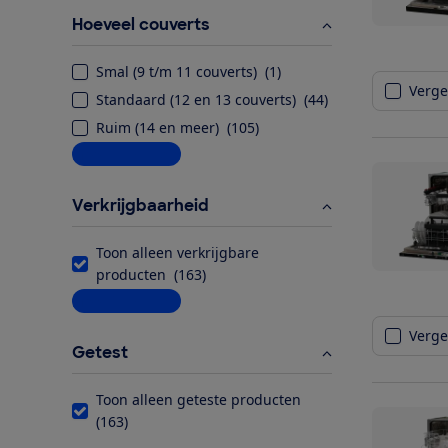
Hoeveel couverts
Smal (9 t/m 11 couverts)
(
1
)
Vergel
Standaard (12 en 13 couverts)
(
44
)
Ruim (14 en meer)
(
105
)
Meer informatie
Verkrijgbaarheid
Toon alleen verkrijgbare
producten
(
163
)
Meer informatie
Vergel
Getest
Toon alleen geteste producten
(
163
)