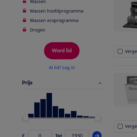
Wassen
Wassen hoofdprogramma
Wassen ecoprogramma
Drogen
Word lid
Vergel
Al lid? Log in
Prijs
Ondergrens
Bovengrens
Vergel
€
Tot