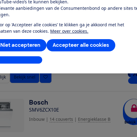
uTube-video’s te kunnen bekijken.
ijk
Bekijk snel
Richt
levante aanbiedingen van de Consumentenbond op andere sites t
ijgen.
or op ‘Accepteer alle cookies’ te klikken ga je akkoord met het
Siemens
aatsen van deze cookies.
Meer over cookies.
SN63HX16CN
Inbouw
|
14 couverts
|
Energieklasse C
Niet accepteren
Accepteer alle cookies
Bekijk 
stellingen aanpassen
€ 7
ijk
Bekijk snel
1 wi
Bosch
SMV6ZCX10E
Inbouw
|
14 couverts
|
Energieklasse B
Bekijk 