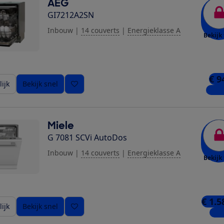
AEG
GI7212A2SN
Inbouw
|
14 couverts
|
Energieklasse A
Bekijk 
€ 9
ijk
Bekijk snel
2 win
Miele
G 7081 SCVi AutoDos
Inbouw
|
14 couverts
|
Energieklasse A
Bekijk 
€ 1.5
ijk
Bekijk snel
1 wi