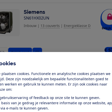
ziging toe
Siemens
SN61HX02UN
Inbouw
|
13 couverts
|
Energieklasse D
Bekijk 
€ 5
ijk
Bekijk snel
3 win
ookies
Bosch
 plaatsen cookies. Functionele en analytische cookies plaatsen we
SMV4HUX04E
tijd. Deze zijn noodzakelijk om bepaalde functionaliteiten goed te
ten werken en gebruik te kunnen meten. Er zijn ook cookies naar
Inbouw
|
13 couverts
|
Energieklasse D
uze om:
Bekijk 
 gebruikservaring of feedback op onze site te kunnen geven.
 basis van je gedrag je relevantere informatie op onze website, a
 via e-mails te kunnen geven.
€ 7