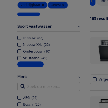
Inb
Verkrijgbaar
Getest
Wis alle filters
163
resul
Soort vaatwasser
Inbouw
(
82
)
Inbouw XXL
(
22
)
Onderbouw
(
10
)
Vrijstaand
(
49
)
Meer informatie
Merk
Vergel
Zoek op merken...
AEG
(
26
)
Bosch
(
25
)