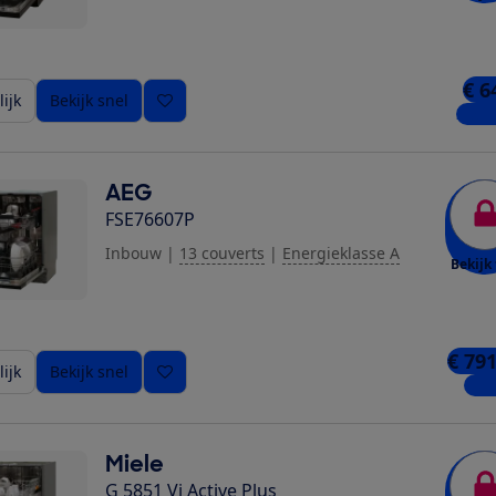
€ 6
ijk
Bekijk snel
2 win
AEG
FSE76607P
Inbouw
|
13 couverts
|
Energieklasse A
Bekijk 
€ 791
ijk
Bekijk snel
1 wi
Miele
G 5851 Vi Active Plus