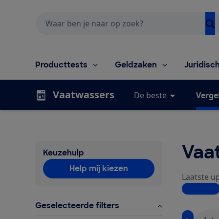
Zoeken
Producttests
Geldzaken
Juridisc
Vaatwassers
De beste
Vergel
Vaat
Keuzehulp
Help mij kiezen
Laatste up
Lees mee
Geselecteerde filters