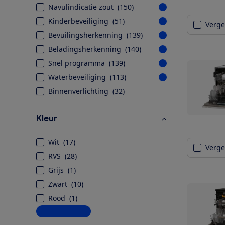
Navulindicatie zout
(
150
)
Kinderbeveiliging
(
51
)
Vergel
Bevuilingsherkenning
(
139
)
Beladingsherkenning
(
140
)
Snel programma
(
139
)
Waterbeveiliging
(
113
)
Binnenverlichting
(
32
)
Kleur
Wit
(
17
)
Vergel
RVS
(
28
)
Grijs
(
1
)
Zwart
(
10
)
Rood
(
1
)
Meer informatie