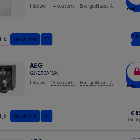
Inbouw
|
14 couverts
|
Energieklasse A
Bekijk 
€ 8
ijk
Bekijk snel
1 wi
AEG
GI7200A1SN
Inbouw
|
13 couverts
|
Energieklasse A
Bekijk 
€ 8
ijk
Bekijk snel
Richt