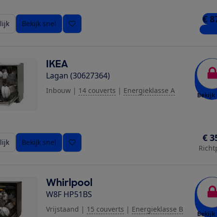
€ 8
ijk
Bekijk snel
3 win
IKEA
Lagan (30627364)
Inbouw
|
14 couverts
|
Energieklasse A
Bekijk 
€ 3
ijk
Bekijk snel
Richt
Whirlpool
W8F HP51BS
Vrijstaand
|
15 couverts
|
Energieklasse B
Bekijk 