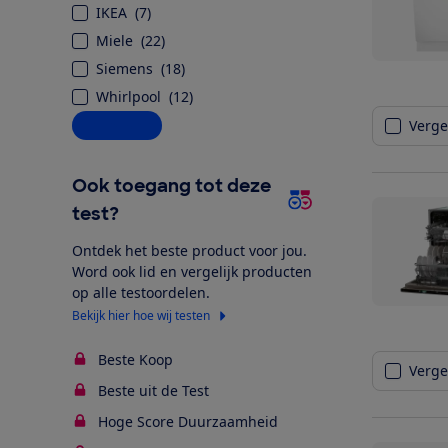
IKEA
(
7
)
Miele
(
22
)
Siemens
(
18
)
Whirlpool
(
12
)
Alle opties
Vergel
Ook toegang tot deze
test?
Ontdek het beste product voor jou.
Word ook lid en vergelijk producten
op alle testoordelen.
Bekijk hier hoe wij testen
Beste Koop
Vergel
Beste uit de Test
Hoge Score Duurzaamheid