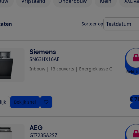
ouw
Vrijstaand
Onderbouw
Klein
XXL v
taten
Sorteer op
Siemens
SN63HX16AE
Inbouw
|
13 couverts
|
Energieklasse C
Bekijk 
€ 7
ijk
Bekijk snel
1 wi
AEG
GI7235A2SZ