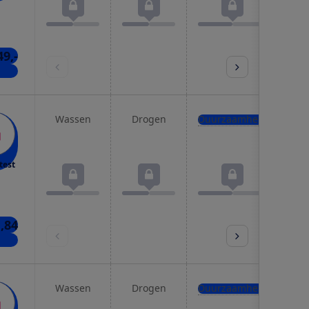
49,-
kels
Wassen
Drogen
Duurzaamheid
Pro
test
,84
nkel
Wassen
Drogen
Duurzaamheid
Pro