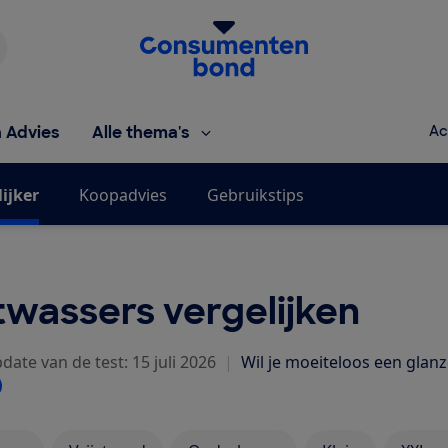
Homepage van de Consumentenbond
h Advies
Alle thema's
Ac
ijker
Koopadvies
Gebruikstips
wassers vergelijken
date van de test: 15 juli 2026
|
Wil je moeiteloos een glan
r