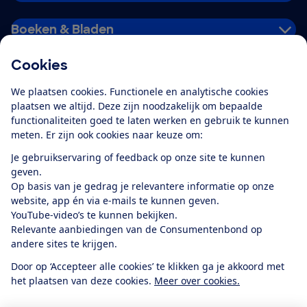
Boeken & Bladen
Cookies
Download de app
We plaatsen cookies. Functionele en analytische cookies
plaatsen we altijd. Deze zijn noodzakelijk om bepaalde
functionaliteiten goed te laten werken en gebruik te kunnen
meten. Er zijn ook cookies naar keuze om:
Alles over de
Consumentenbond-
Je gebruikservaring of feedback op onze site te kunnen
app
geven.
Op basis van je gedrag je relevantere informatie op onze
website, app én via e-mails te kunnen geven.
Algemene Voorwaarden
Privacyverklaring
YouTube-video’s te kunnen bekijken.
Cookiebeleid
Privacyvoorkeuren
Wijzigen & opzeggen
Relevante aanbiedingen van de Consumentenbond op
Toegankelijkheid
andere sites te krijgen.
RSS-feed nieuws
Facebook
Twitter
Instagram
Youtube
LinkedIn
Door op ‘Accepteer alle cookies’ te klikken ga je akkoord met
het plaatsen van deze cookies.
Meer over cookies.
12.901
consumenten
beoordelen de Consumentenbond
met gemiddeld
een
8,4