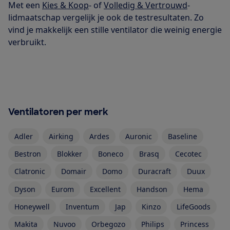
Met een
Kies & Koop
- of
Volledig & Vertrouwd
-
lidmaatschap vergelijk je ook de testresultaten. Zo
vind je makkelijk een stille ventilator die weinig energie
verbruikt.
Ventilatoren per merk
Adler
Airking
Ardes
Auronic
Baseline
Bestron
Blokker
Boneco
Brasq
Cecotec
Clatronic
Domair
Domo
Duracraft
Duux
Dyson
Eurom
Excellent
Handson
Hema
Honeywell
Inventum
Jap
Kinzo
LifeGoods
Makita
Nuvoo
Orbegozo
Philips
Princess