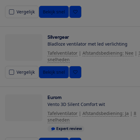
Vergelijk
Bekijk snel
Silvergear
Bladloze ventilator met led verlichting
Tafelventilator
|
Afstandsbediening: Nee
|
snelheden
Vergelijk
Bekijk snel
Eurom
Vento 3D Silent Comfort wit
Tafelventilator
|
Afstandsbediening: Ja
|
8
snelheden
Expert review