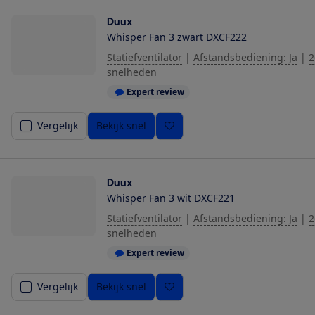
Duux
Whisper Fan 3 zwart DXCF222
Statiefventilator
|
Afstandsbediening: Ja
|
2
snelheden
Expert review
Vergelijk
Bekijk snel
Duux
Whisper Fan 3 wit DXCF221
Statiefventilator
|
Afstandsbediening: Ja
|
2
snelheden
Expert review
Vergelijk
Bekijk snel