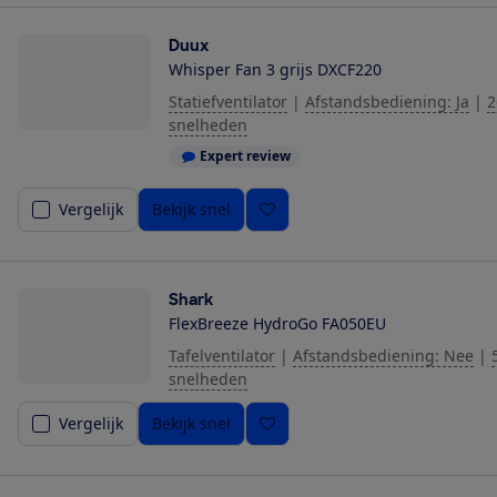
Duux
Whisper Fan 3 grijs DXCF220
Statiefventilator
|
Afstandsbediening: Ja
|
2
snelheden
Expert review
Vergelijk
Bekijk snel
Shark
FlexBreeze HydroGo FA050EU
Tafelventilator
|
Afstandsbediening: Nee
|
snelheden
Vergelijk
Bekijk snel