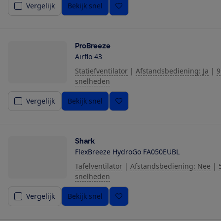
Vergelijk
Bekijk snel
ProBreeze
Airflo 43
Statiefventilator
|
Afstandsbediening: Ja
|
9
snelheden
Vergelijk
Bekijk snel
Shark
FlexBreeze HydroGo FA050EUBL
Tafelventilator
|
Afstandsbediening: Nee
|
snelheden
Vergelijk
Bekijk snel