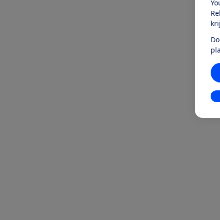
Yo
Re
kr
Do
pl
In