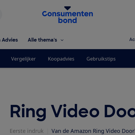
Homepage van de Consumentenbond
h Advies
Alle thema's
Ac
Vergelijker
Koopadvies
Gebruikstips
Ring Video Doo
Eerste indruk
|
Van de Amazon Ring Video Doorbel