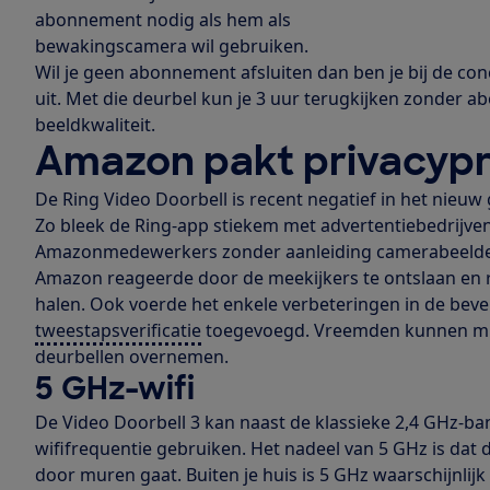
abonnement nodig als hem als
bewakingscamera wil gebruiken.
Wil je geen abonnement afsluiten dan ben je bij de co
uit. Met die deurbel kun je 3 uur terugkijken zonder a
beeldkwaliteit.
Amazon pakt privacyp
De Ring Video Doorbell is recent negatief in het nieu
Zo bleek de Ring-app stiekem met advertentiebedrijv
Amazonmedewerkers zonder aanleiding camerabeeld
Amazon reageerde door de meekijkers te ontslaan en 
halen. Ook voerde het enkele verbeteringen in de beveil
tweestapsverificatie
toegevoegd. Vreemden kunnen min
deurbellen overnemen.
5 GHz-wifi
De Video Doorbell 3 kan naast de klassieke 2,4 GHz-ba
wififrequentie gebruiken. Het nadeel van 5 GHz is dat 
door muren gaat. Buiten je huis is 5 GHz waarschijnlijk