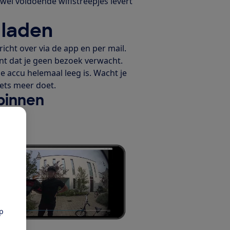
 wel voldoende wifistreepjes levert
 laden
ericht over via de app en per mail.
nt dat je geen bezoek verwacht.
e accu helemaal leeg is. Wacht je
iets meer doet.
binnen
pp