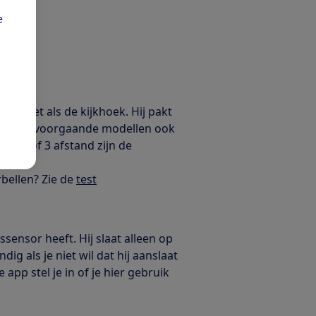
e
ima, net als de kijkhoek. Hij pakt
d voor de voorgaande modellen ook
eter of 3 afstand zijn de
bellen? Zie de
test
sensor heeft. Hij slaat alleen op
g als je niet wil dat hij aanslaat
 app stel je in of je hier gebruik