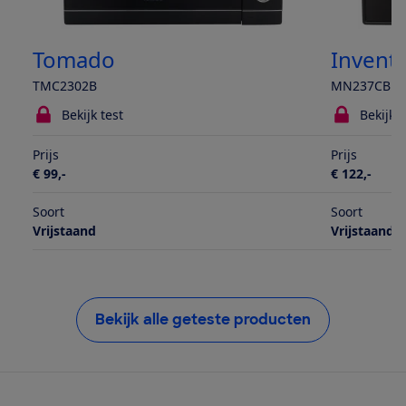
Tomado
Invent
TMC2302B
MN237CB
Bekijk test
Bekijk t
Prijs
Prijs
€ 99,-
€ 122,-
Soort
Soort
Vrijstaand
Vrijstaand
Bekijk alle geteste producten