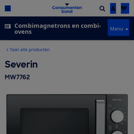
Inloggen
Combimagnetrons en combi-
Menu
ovens
Toon alle producten
Severin
MW7762