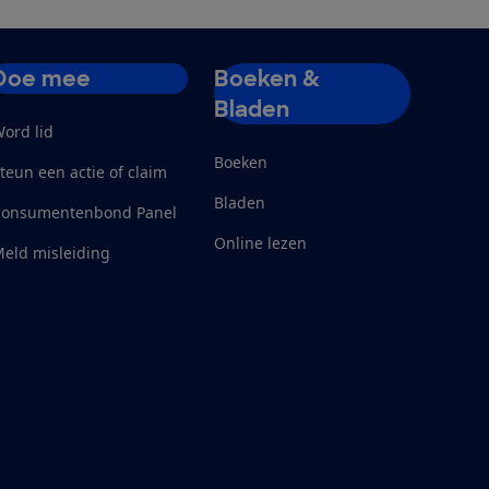
Doe mee
Boeken &
Bladen
ord lid
Boeken
teun een actie of claim
Bladen
Consumentenbond Panel
Online lezen
eld misleiding