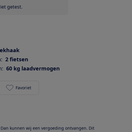
et getest.
rekhaak
:
2 fietsen
n:
60 kg laadvermogen
Favoriet
Atera Strada Evo 2 toevoegen aan je favorieten
? Dan kunnen wij een vergoeding ontvangen. Dit