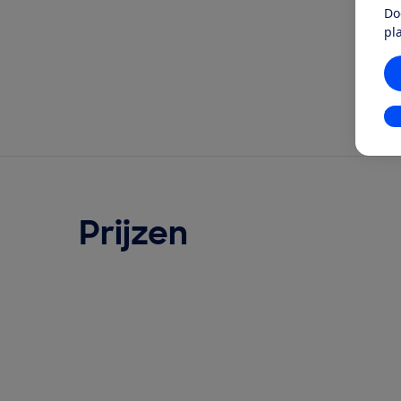
Do
pl
In
Prijzen