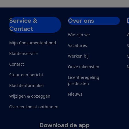
Service &
Over ons
Contact
Wie zijn we
W
Mijn Consumentenbond
Vacatures
S
Klantenservice
Werken bij
Contact
Onze inkomsten
M
Stuur een bericht
Licentieregeling
predicaten
Klachtenformulier
Nieuws
Wijzigen & opzeggen
Overeenkomst ontbinden
Download de app