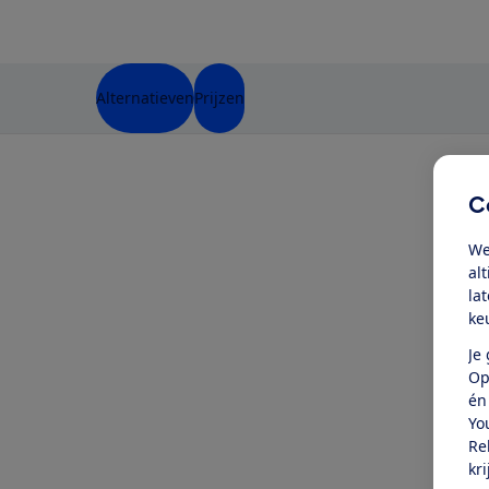
Alternatieven
Prijzen
C
We
al
la
ke
Je
Op
én
Yo
Re
kr