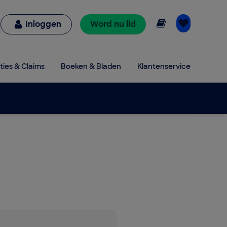
Online lezen
Inloggen
Word nu lid
ties & Claims
Boeken & Bladen
Klantenservice