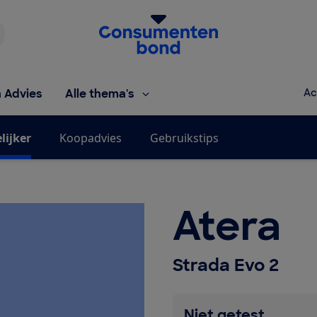
Homepage van de Consumentenbond
h Advies
Alle thema's
Ac
lijker
Koopadvies
Gebruikstips
Atera
Strada Evo 2
Niet getest