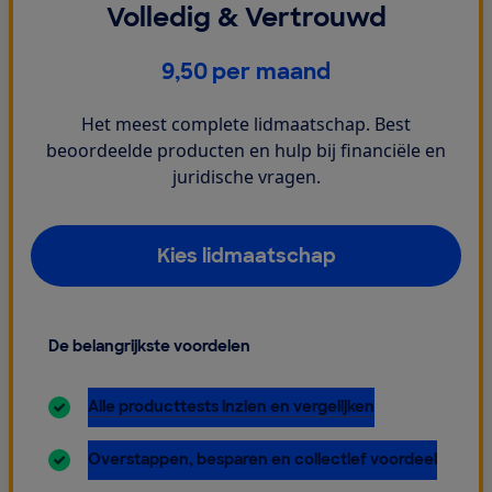
Volledig & Vertrouwd
€
9,50
per maand
Het meest complete lidmaatschap. Best
beoordeelde producten en hulp bij financiële en
juridische vragen.
Kies lidmaatschap
De belangrijkste voordelen
inbegrepen:
Alle producttests inzien en vergelijken
inbegrepen:
Overstappen, besparen en collectief voordeel