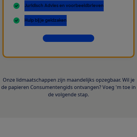
inbegrepen:
Juridisch Advies en voorbeeldbrieven
inbegrepen:
Hulp bij je geldzaken
Dit krijg je allemaal
Onze lidmaatschappen zijn maandelijks opzegbaar. Wil je
de papieren Consumentengids ontvangen? Voeg 'm toe in
de volgende stap.