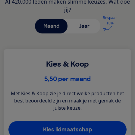
Al 420.000 leden maken slimme keuzes. Wat doe
jij?
Bespaar
10%
Maand
Jaar
Kies & Koop
€
5,50
per maand
Met Kies & Koop zie je direct welke producten het
best beoordeeld zijn en maak je met gemak de
juiste keuze.
Kies lidmaatschap