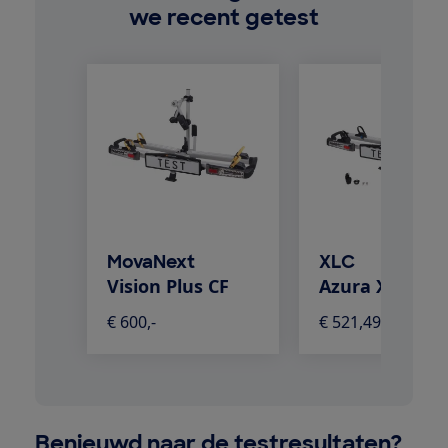
we recent getest
MovaNext
XLC
Vision Plus CF
Azura Xtra WT
€ 600,-
€ 521,49
Benieuwd naar de testresultaten?