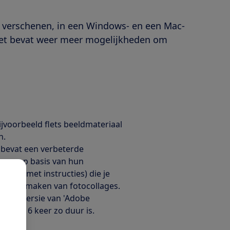
 verschenen, in een Windows- en een Mac-
kket bevat weer meer mogelijkheden om
jvoorbeeld flets beeldmateriaal
n.
bevat een verbeterde
eren op basis van hun
werken met instructies) die je
en het maken van fotocollages.
entenversie van 'Adobe
eveer 6 keer zo duur is.