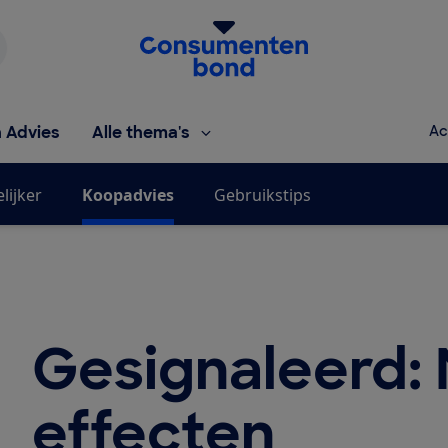
Homepage van de Consumentenbond
h Advies
Alle thema's
Ac
lijker
Koopadvies
Gebruikstips
Gesignaleerd:
effecten