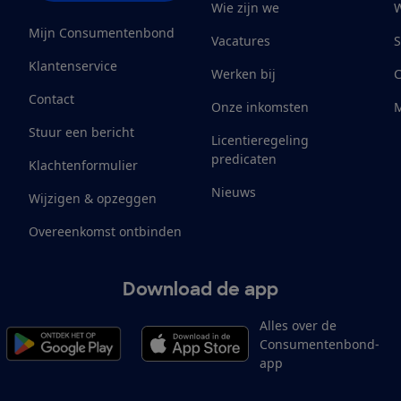
Wie zijn we
W
Mijn Consumentenbond
Vacatures
S
Klantenservice
Werken bij
Contact
Onze inkomsten
M
Stuur een bericht
Licentieregeling
predicaten
Klachtenformulier
Nieuws
Wijzigen & opzeggen
Overeenkomst ontbinden
Download de app
Alles over de
Consumentenbond-
app