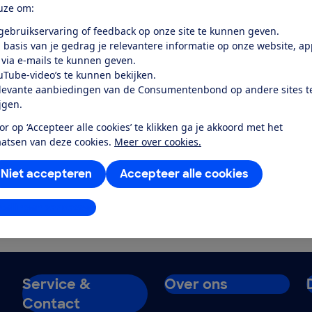
Blijf op de hoogte
uze om:
 gebruikservaring of feedback op onze site te kunnen geven.
Ontvang nieuws, acties en tips in je mailbox. Zo bespaar
 basis van je gedrag je relevantere informatie op onze website, a
voorkom je een miskoop en weet je wat je rechten zijn.
 via e-mails te kunnen geven.
lezers gingen je voor.
uTube-video’s te kunnen bekijken.
levante aanbiedingen van de Consumentenbond op andere sites t
E-mailadres
ijgen.
or op ‘Accepteer alle cookies’ te klikken ga je akkoord met het
aatsen van deze cookies.
Meer over cookies.
In onze
privacyverklaring
lees je hoe we omgaan met je pers
Niet accepteren
Accepteer alle cookies
je personaliseren.
stellingen aanpassen
Service &
Over ons
Contact