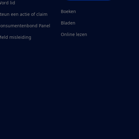
ord lid
Boeken
teun een actie of claim
Bladen
Consumentenbond Panel
Online lezen
eld misleiding