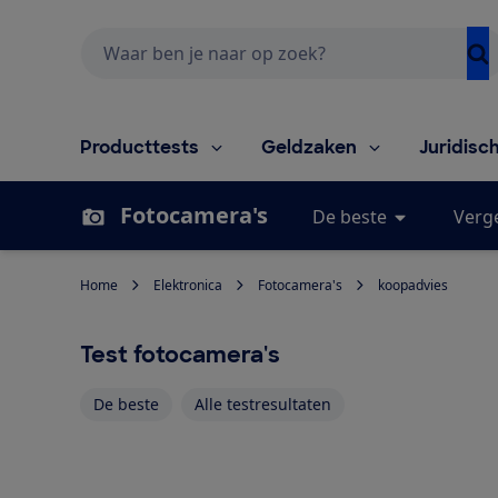
Zoeken
Producttests
Geldzaken
Juridisc
Fotocamera's
De beste
Verge
Home
Elektronica
Fotocamera's
koopadvies
Test fotocamera's
De beste
Alle testresultaten