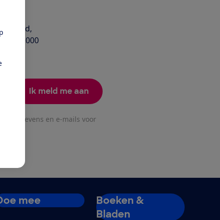
 je geld,
pp
 Al 670.000
e
Ik meld me aan
oonsgegevens en e-mails voor
Doe mee
Boeken &
Bladen