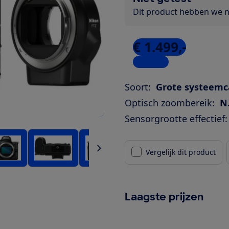
Dit product hebben we ni
€ 1.499,-
4 winkels
Soort:
Grote systeem
Optisch zoombereik:
N.
Sensorgrootte effectief:
Vergelijk dit product
Laagste prijzen