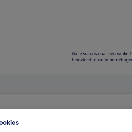
Ga je via ons naar een winkel
beïnvloedt onze beoordelingen
test
ookies
ducten hebben we wel getest