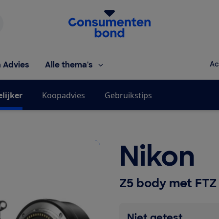
Homepage van de Consumentenbond
h Advies
Alle thema's
Ac
lijker
Koopadvies
Gebruikstips
Nikon
Z5 body met FTZ 
Niet getest