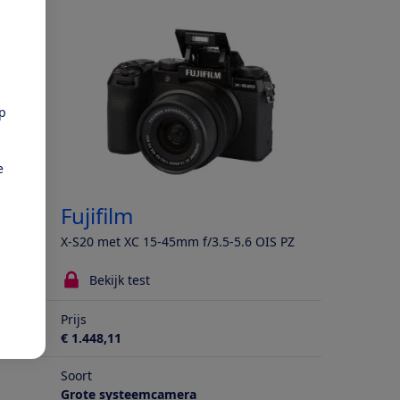
pp
e
Fujifilm
5.6
X-S20 met XC 15-45mm f/3.5-5.6 OIS PZ
Bekijk test
Prijs
€ 1.448,11
Soort
Grote systeemcamera