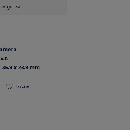
et getest.
camera
v.t.
35.9 x 23.9 mm
Favoriet
Nikon Z5 body met FTZ II adapter toevoegen aan je