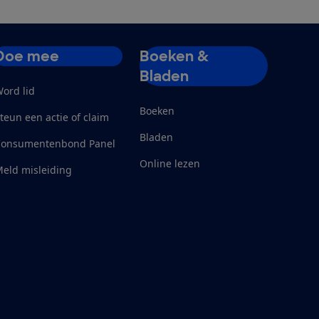
Doe mee
Boeken &
Bladen
ord lid
Boeken
teun een actie of claim
Bladen
Consumentenbond Panel
Online lezen
eld misleiding