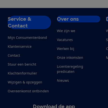
Service &
Over ons
Contact
Wie zijn we
W
Mijn Consumentenbond
Vacatures
S
Klantenservice
Werken bij
Contact
Onze inkomsten
M
Stuur een bericht
Licentieregeling
predicaten
Klachtenformulier
Nieuws
Wijzigen & opzeggen
Overeenkomst ontbinden
Download de app