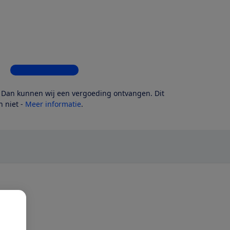
Bekijk alle 4 winkels
? Dan kunnen wij een vergoeding ontvangen. Dit
 niet -
Meer informatie
.