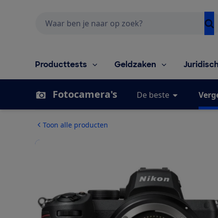
Zoeken
Producttests
Geldzaken
Juridisc
Fotocamera's
De beste
Verge
Toon alle producten