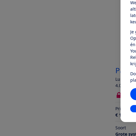
We
al
la
ke
Je
Op
én
Yo
Re
kr
Panas
Do
Lumix DC-
pl
4.0
Bekij
Prijs
In
€ 1.525,-
Soort
Grote sy