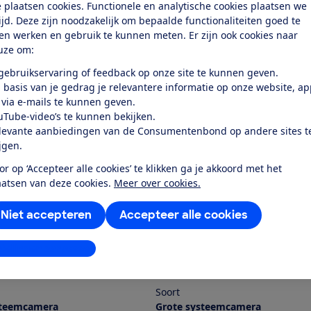
 plaatsen cookies. Functionele en analytische cookies plaatsen we
tijd. Deze zijn noodzakelijk om bepaalde functionaliteiten goed te
ten werken en gebruik te kunnen meten. Er zijn ook cookies naar
uze om:
 gebruikservaring of feedback op onze site te kunnen geven.
 basis van je gedrag je relevantere informatie op onze website, a
 via e-mails te kunnen geven.
uTube-video’s te kunnen bekijken.
levante aanbiedingen van de Consumentenbond op andere sites t
ijgen.
onic
Sony
or op ‘Accepteer alle cookies’ te klikken ga je akkoord met het
GH5 II met Leica 12-60mm f/2.8-
aatsen van deze cookies.
Meer over cookies.
Alpha 7 III met FE 28-70mm F3.5–
Niet accepteren
Accepteer alle cookies
k test
Bekijk test
Prijs
stellingen aanpassen
€ 1.544,-
Soort
steemcamera
Grote systeemcamera