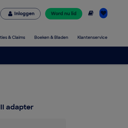
Online lezen
Inloggen
Word nu lid
ties & Claims
Boeken & Bladen
Klantenservice
II adapter