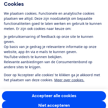
Cookies
Download de app
We plaatsen cookies. Functionele en analytische cookies
plaatsen we altijd. Deze zijn noodzakelijk om bepaalde
functionaliteiten goed te laten werken en gebruik te kunnen
meten. Er zijn ook cookies naar keuze om:
Alles over de
Consumentenbond-
Je gebruikservaring of feedback op onze site te kunnen
app
geven.
Op basis van je gedrag je relevantere informatie op onze
website, app én via e-mails te kunnen geven.
Algemene Voorwaarden
Privacyverklaring
YouTube-video’s te kunnen bekijken.
Cookiebeleid
Privacyvoorkeuren
Wijzigen & opzeggen
Relevante aanbiedingen van de Consumentenbond op
Toegankelijkheid
andere sites te krijgen.
RSS-feed nieuws
Facebook
Twitter
Instagram
Youtube
LinkedIn
Door op ‘Accepteer alle cookies’ te klikken ga je akkoord met
het plaatsen van deze cookies.
Meer over cookies.
12.901
consumenten
beoordelen de Consumentenbond
met gemiddeld
een
8,4
Accepteer alle cookies
Niet accepteren