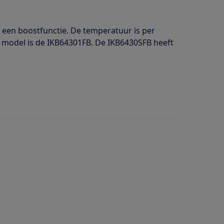
 een boostfunctie. De temperatuur is per
jk model is de IKB64301FB. De IKB6430SFB heeft
g