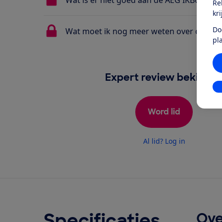
Re
kr
Do
Wat moet ik nog meer weten over de AEG
pl
Expert review bekijken
In
Word lid
Al lid? Log in
Specificaties
Ove