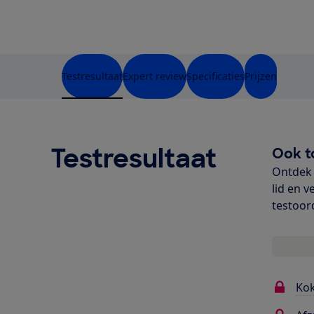
Testresultaat
Expert review
Specificaties
Prijzen
Testresultaat
Ook t
Ontdek 
lid en v
testoor
Ko