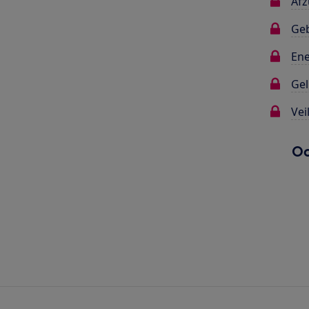
Afz
Ge
Ene
Gel
Vei
Oo