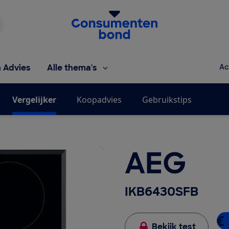
Homepage van de Consumentenbond
h Advies
Alle thema's
Ac
Vergelijker
Koopadvies
Gebruikstips
AEG
IKB6430SFB
€ 
Bekijk test