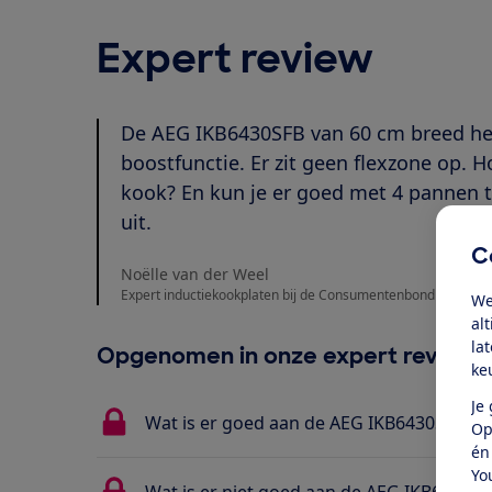
Expert review
De AEG IKB6430SFB van 60 cm breed hee
boostfunctie. Er zit geen flexzone op. H
kook? En kun je er goed met 4 pannen t
uit.
C
Noëlle van der Weel
Expert inductiekookplaten bij de Consumentenbond
We
al
la
Opgenomen in onze expert review
ke
Je
Wat is er goed aan de AEG IKB6430SFB?
Op
én
Yo
Wat is er niet goed aan de AEG IKB6430SF