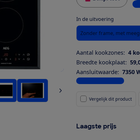
1 w
In de uitvoering
Zonder frame, met meege
Aantal kookzones:
4 k
Breedte kookplaat:
59,
Aansluitwaarde:
7350 
Bekijk alle specificaties
Vergelijk dit product
Laagste prijs