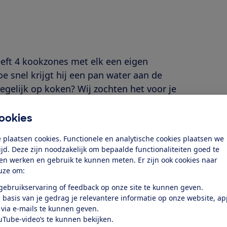
ft 4 kookzones met elk een eigen
oe snel krijgt hij een pan water aan de
egelijk op koken? Wij zochten het voor je
ookies
 plaatsen cookies. Functionele en analytische cookies plaatsen we
tijd. Deze zijn noodzakelijk om bepaalde functionaliteiten goed te
ten werken en gebruik te kunnen meten. Er zijn ook cookies naar
uze om:
 gebruikservaring of feedback op onze site te kunnen geven.
 basis van je gedrag je relevantere informatie op onze website, a
 via e-mails te kunnen geven.
uTube-video’s te kunnen bekijken.
B?