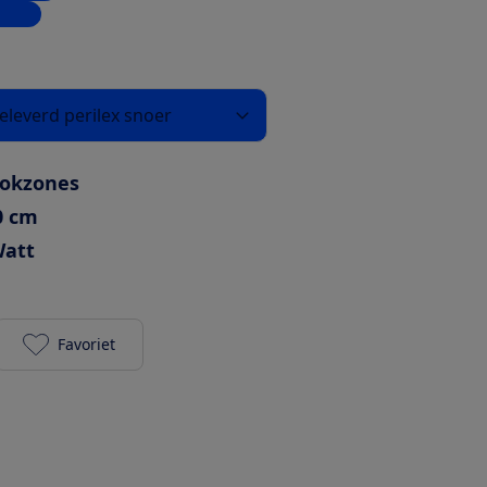
inkel
leverd perilex snoer
ookzones
0 cm
Watt
Favoriet
AEG IKB6430SFB toevoegen aan je favorieten