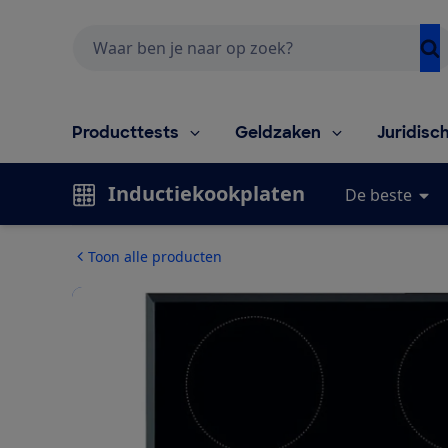
Zoeken
Producttests
Geldzaken
Juridisc
Inductiekookplaten
De beste
Toon alle producten