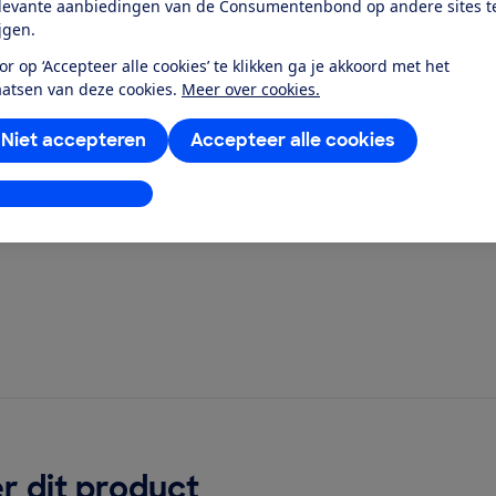
levante aanbiedingen van de Consumentenbond op andere sites t
ijgen.
or op ‘Accepteer alle cookies’ te klikken ga je akkoord met het
 IKB6430SFB?
aatsen van deze cookies.
Meer over cookies.
Niet accepteren
Accepteer alle cookies
?
stellingen aanpassen
r dit product