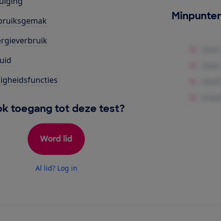
uiging
Minpunte
bruiksgemak
rgieverbruik
uid
ligheidsfuncties
k toegang tot deze test?
Word lid
Al lid? Log in