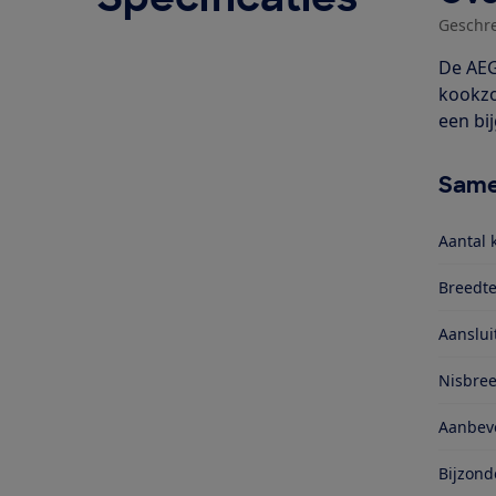
Geschr
De AEG
kookzo
een bij
Same
Aantal 
Breedte
Aanslu
Nisbre
Aanbevo
Bijzond