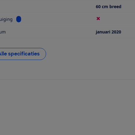
60 cm breed
Bekijk informatie voor Met afzuiging
uiging
tum
januari 2020
Alle specificaties