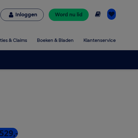
Online lezen
Inloggen
Word nu lid
ties & Claims
Boeken & Bladen
Klantenservice
529,-