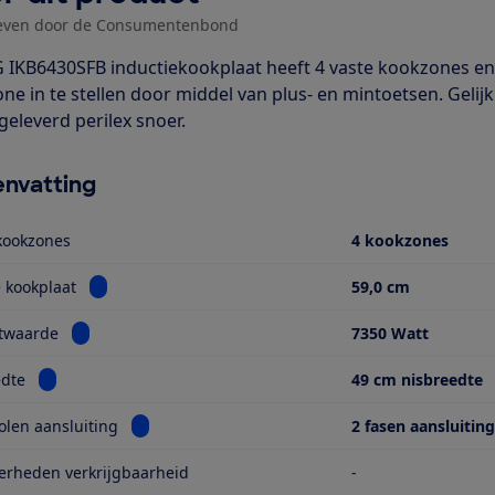
even door de Consumentenbond
 IKB6430SFB inductiekookplaat heeft 4 vaste kookzones en
ne in te stellen door middel van plus- en mintoetsen. Geli
geleverd perilex snoer.
nvatting
kookzones
4 kookzones
Bekijk informatie voor Breedte kookplaat
 kookplaat
59,0 cm
Bekijk informatie voor Aansluitwaarde
itwaarde
7350 Watt
Bekijk informatie voor Nisbreedte
edte
49 cm nisbreedte
Bekijk informatie voor Aanbevolen aansluiting
len aansluiting
2 fasen aansluitin
erheden verkrijgbaarheid
-