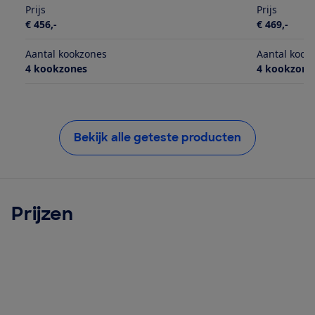
Prijs
Prijs
€ 456,-
€ 469,-
Aantal kookzones
Aantal kook
4 kookzones
4 kookzone
Bekijk alle geteste producten
Prijzen