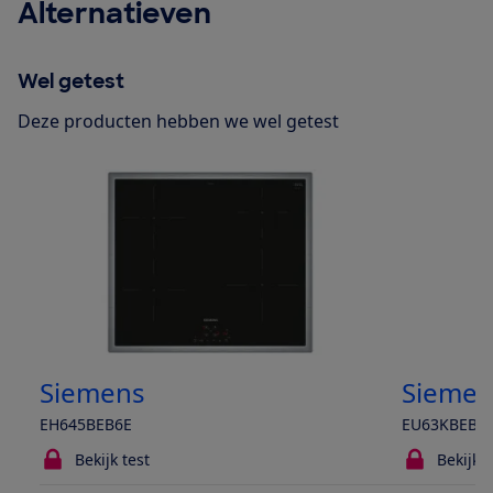
Alternatieven
Wel getest
Deze producten hebben we wel getest
Siemens
Siemen
EH645BEB6E
EU63KBEB5
Bekijk test
Bekijk t