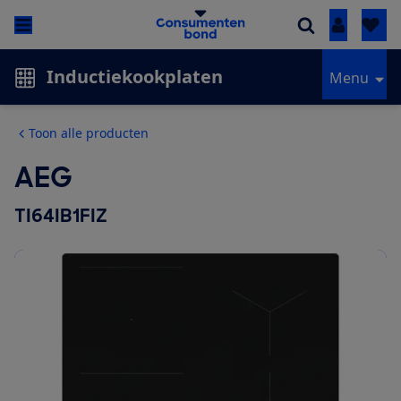
Inloggen
Inductiekookplaten
Menu
Toon alle producten
AEG
TI64IB1FIZ