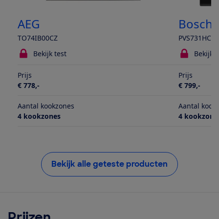
AEG
Bosch
TO74IB00CZ
PVS731HC1
Bekijk test
Bekijk t
Prijs
Prijs
€ 778,-
€ 799,-
Aantal kookzones
Aantal kook
4 kookzones
4 kookzone
Bekijk alle geteste producten
Prijzen