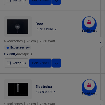
Vergelijk
Bekijk snel
Bora
Pure / PURU2
Bekijk test
4 kookzones
|
76 cm
|
7360 Watt
Expert review
€ 2.000,-
Richtprijs
Vergelijk
Bekijk snel
Electrolux
KCC83443CK
Bekijk test
4 kookzones
|
77 cm
|
7350 Watt