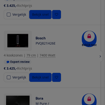
€ 3.425,-
Richtprijs
Vergelijk
Bekijk snel
Bosch
PVQ821H26E
Bekijk test
4 kookzones
|
79 cm
|
7400 Watt
Expert review
€ 3.425,-
Richtprijs
Vergelijk
Bekijk snel
Bora
M Pure /