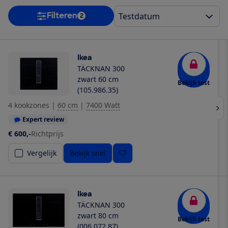
Filteren
2
Ikea
TÄCKNAN 300
zwart 60 cm
Bekijk test
(105.986.35)
4 kookzones
|
60 cm
|
7400 Watt
Expert review
€ 600,-
Richtprijs
Vergelijk
Bekijk snel
Ikea
TÄCKNAN 300
zwart 80 cm
Bekijk test
(006.072.87)