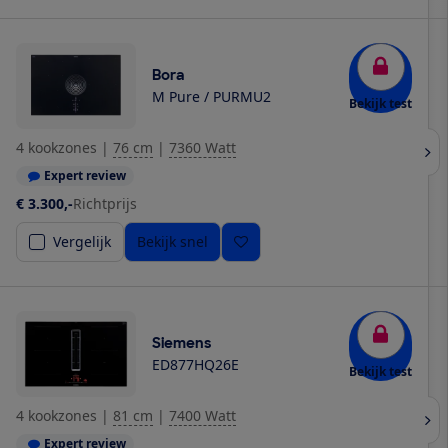
Bora
M Pure / PURMU2
Bekijk test
4 kookzones
|
76 cm
|
7360 Watt
Expert review
€ 3.300,-
Richtprijs
Vergelijk
Bekijk snel
Siemens
ED877HQ26E
Bekijk test
4 kookzones
|
81 cm
|
7400 Watt
Expert review