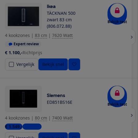
Ikea
TÄCKNAN 500
zwart 83 cm
Bekijk test
(806.072.88)
4 kookzones
|
83 cm
|
7620 Watt
Expert review
€ 1.100,-
Richtprijs
Vergelijk
Bekijk snel
Siemens
ED851BS16E
Bekijk test
4 kookzones
|
80 cm
|
7400 Watt
€ 1.549,-
3 winkels