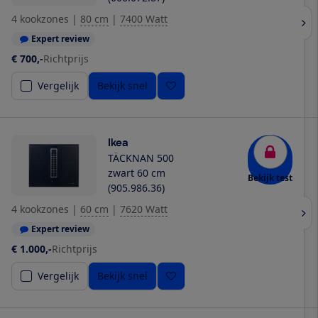
4 kookzones
|
80 cm
|
7400 Watt
Expert review
€ 700,-
Richtprijs
Vergelijk
Bekijk snel
Ikea
TÄCKNAN 500
zwart 60 cm
Bekijk test
(905.986.36)
4 kookzones
|
60 cm
|
7620 Watt
Expert review
€ 1.000,-
Richtprijs
Vergelijk
Bekijk snel