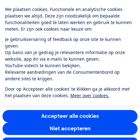
Download de app
We plaatsen cookies. Functionele en analytische cookies
plaatsen we altijd. Deze zijn noodzakelijk om bepaalde
functionaliteiten goed te laten werken en gebruik te kunnen
meten. Er zijn ook cookies naar keuze om:
Alles over de
Consumentenbond-
Je gebruikservaring of feedback op onze site te kunnen
app
geven.
Op basis van je gedrag je relevantere informatie op onze
website, app én via e-mails te kunnen geven.
Algemene Voorwaarden
Privacyverklaring
YouTube-video’s te kunnen bekijken.
Cookiebeleid
Privacyvoorkeuren
Wijzigen & opzeggen
Relevante aanbiedingen van de Consumentenbond op
Toegankelijkheid
andere sites te krijgen.
RSS-feed nieuws
Facebook
Twitter
Instagram
Youtube
LinkedIn
Door op ‘Accepteer alle cookies’ te klikken ga je akkoord met
het plaatsen van deze cookies.
Meer over cookies.
12.901
consumenten
beoordelen de Consumentenbond
met gemiddeld
een
8,4
Accepteer alle cookies
Niet accepteren