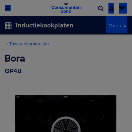
Inloggen
Inductiekookplaten
Menu
Toon alle producten
Bora
GP4U