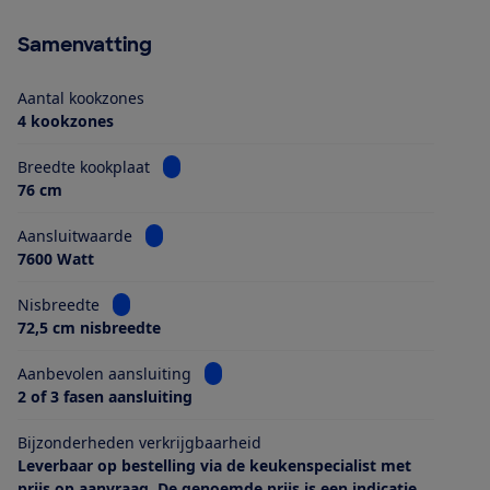
Samenvatting
Aantal kookzones
4 kookzones
Bekijk informatie voor Breedte kookplaat
Breedte kookplaat
76 cm
Bekijk informatie voor Aansluitwaarde
Aansluitwaarde
7600 Watt
Bekijk informatie voor Nisbreedte
Nisbreedte
72,5 cm nisbreedte
Bekijk informatie voor Aanbevolen aans
Aanbevolen aansluiting
2 of 3 fasen aansluiting
Bijzonderheden verkrijgbaarheid
Leverbaar op bestelling via de keukenspecialist met
prijs op aanvraag. De genoemde prijs is een indicatie.