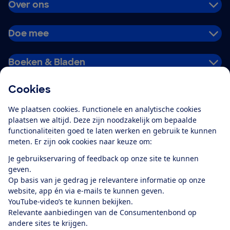
Over ons
Doe mee
Boeken & Bladen
Cookies
Download de app
We plaatsen cookies. Functionele en analytische cookies
plaatsen we altijd. Deze zijn noodzakelijk om bepaalde
functionaliteiten goed te laten werken en gebruik te kunnen
meten. Er zijn ook cookies naar keuze om:
Alles over de
Consumentenbond-
Je gebruikservaring of feedback op onze site te kunnen
app
geven.
Op basis van je gedrag je relevantere informatie op onze
website, app én via e-mails te kunnen geven.
Algemene Voorwaarden
Privacyverklaring
YouTube-video’s te kunnen bekijken.
Cookiebeleid
Privacyvoorkeuren
Wijzigen & opzeggen
Relevante aanbiedingen van de Consumentenbond op
Toegankelijkheid
andere sites te krijgen.