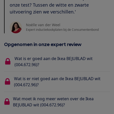
onze test? Tussen de witte en zwarte
uitvoering zien we verschillen.'
Noëlle van der Weel
Expert inductiekookplaten bij de Consumentenbond
Opgenomen in onze expert review
Wat is er goed aan de Ikea BEJUBLAD wit
(004.672.96)?
Wat is er niet goed aan de Ikea BEJUBLAD wit
(004.672.96)?
Wat moet ik nog meer weten over de Ikea
BEJUBLAD wit (004.672.96)?