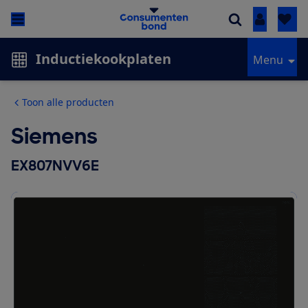
Inloggen
Inductiekookplaten
Menu
Toon alle producten
Siemens
EX807NVV6E