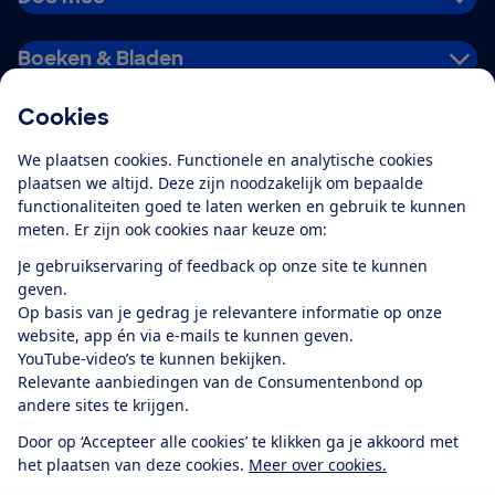
Boeken & Bladen
Cookies
Download de app
We plaatsen cookies. Functionele en analytische cookies
plaatsen we altijd. Deze zijn noodzakelijk om bepaalde
functionaliteiten goed te laten werken en gebruik te kunnen
meten. Er zijn ook cookies naar keuze om:
Alles over de
Consumentenbond-
Je gebruikservaring of feedback op onze site te kunnen
app
geven.
Op basis van je gedrag je relevantere informatie op onze
website, app én via e-mails te kunnen geven.
Algemene Voorwaarden
Privacyverklaring
YouTube-video’s te kunnen bekijken.
Cookiebeleid
Privacyvoorkeuren
Wijzigen & opzeggen
Relevante aanbiedingen van de Consumentenbond op
Toegankelijkheid
andere sites te krijgen.
RSS-feed nieuws
Facebook
Twitter
Instagram
Youtube
LinkedIn
Door op ‘Accepteer alle cookies’ te klikken ga je akkoord met
het plaatsen van deze cookies.
Meer over cookies.
12.901
consumenten
beoordelen de Consumentenbond
met gemiddeld
een
8,4