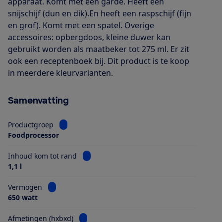
apparaat. Komt met een garde. Heeft een
snijschijf (dun en dik).En heeft een raspschijf (fijn
en grof). Komt met een spatel. Overige
accessoires: opbergdoos, kleine duwer kan
gebruikt worden als maatbeker tot 275 ml. Er zit
ook een receptenboek bij. Dit product is te koop
in meerdere kleurvarianten.
Samenvatting
Bekijk informatie voor Productgroep
Productgroep
Foodprocessor
Bekijk informatie voor Inhoud kom tot ra
Inhoud kom tot rand
1,1 l
Bekijk informatie voor Vermogen
Vermogen
650 watt
Bekijk informatie voor Afmetingen (hxbxd)
Afmetingen (hxbxd)