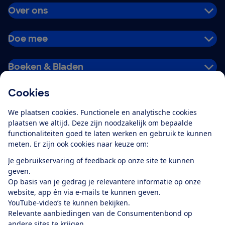
Over ons
Doe mee
Boeken & Bladen
Cookies
Download de app
We plaatsen cookies. Functionele en analytische cookies
plaatsen we altijd. Deze zijn noodzakelijk om bepaalde
functionaliteiten goed te laten werken en gebruik te kunnen
meten. Er zijn ook cookies naar keuze om:
Alles over de
Consumentenbond-
Je gebruikservaring of feedback op onze site te kunnen
app
geven.
Op basis van je gedrag je relevantere informatie op onze
website, app én via e-mails te kunnen geven.
Algemene Voorwaarden
Privacyverklaring
YouTube-video’s te kunnen bekijken.
Cookiebeleid
Privacyvoorkeuren
Wijzigen & opzeggen
Relevante aanbiedingen van de Consumentenbond op
Toegankelijkheid
andere sites te krijgen.