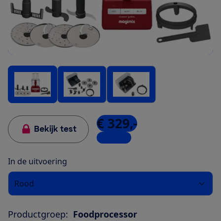
€ 329,-
Bekijk test
2 winkels
In de uitvoering
Rood
Productgroep:
Foodprocessor